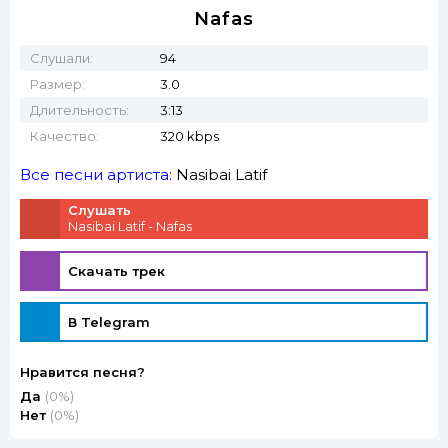
Nafas
Слушали:
94
Размер:
3.0
Длительность:
3:13
Качество:
320 kbps
Все песни артиста:
Nasibai Latif
Слушать
Nasibai Latif - Nafas
Скачать трек
В Telegram
Нравится песня?
Да
(0%)
Нет
(0%)