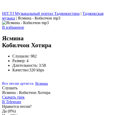
HIT.TJ Музыкальный портал Таджикистана
|
Таджикская
музыка
| Ясмина - Кобилчон mp3
В избранное
Ясмина
Кобилчон Хотира
Слушали:
982
Размер:
4
Длительность:
3:58
Качество:
320 kbps
Все песни артиста:
Ясмина
Слушать
Ясмина - Кобилчон Хотира
Скачать трек
В Telegram
Нравится песня?
Да
(0%)