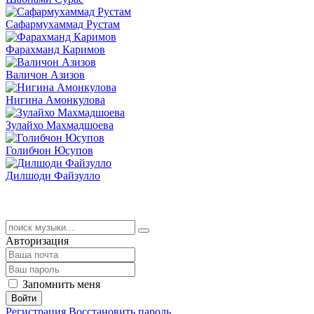
Сафармухаммад Рустам
Фарахманд Каримов
Валичон Азизов
Нигина Амонкулова
Зулайхо Махмадшоева
Голибчон Юсупов
Дилшоди Файзулло
Авторизация
Запомнить меня
Войти
Регистрация
Восстановить пароль