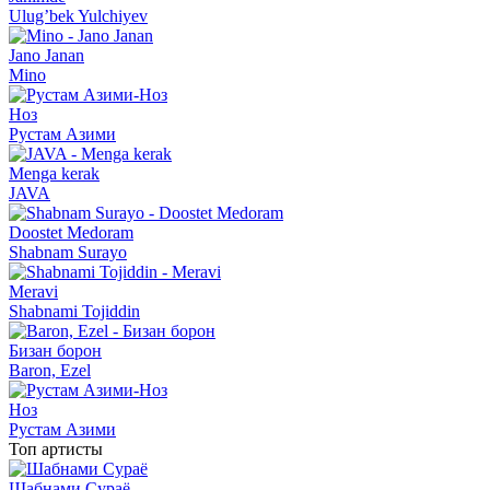
Ulug’bek Yulchiyev
Jano Janan
Mino
Ноз
Рустам Азими
Menga kerak
JAVA
Doostet Medoram
Shabnam Surayo
Meravi
Shabnami Tojiddin
Бизан борон
Baron, Ezel
Ноз
Рустам Азими
Топ артисты
Шабнами Сураё