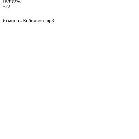
Нет
(0%)
+2
2
Ясмина - Кобилчон mp3