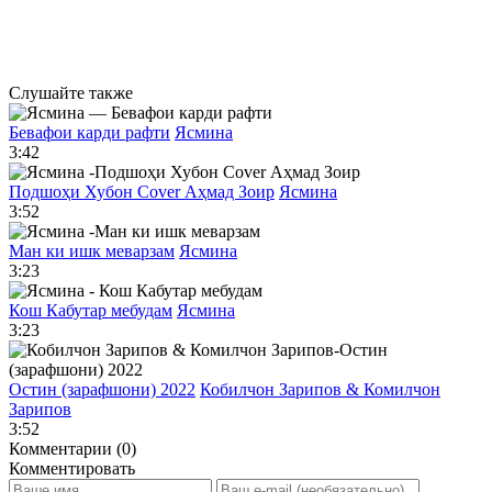
Слушайте также
Бевафои карди рафти
Ясмина
3:42
Подшоҳи Хубон Cover Аҳмад Зоир
Ясмина
3:52
Ман ки ишк меварзам
Ясмина
3:23
Кош Кабутар мебудам
Ясмина
3:23
Остин (зарафшони) 2022
Кобилчон Зарипов & Комилчон
Зарипов
3:52
Комментарии (0)
Комментировать