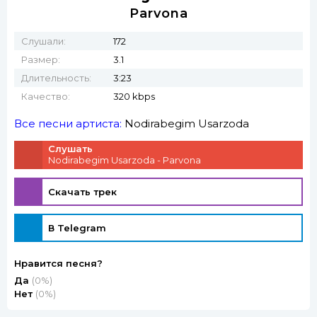
Parvona
Слушали:
172
Размер:
3.1
Длительность:
3:23
Качество:
320 kbps
Все песни артиста:
Nodirabegim Usarzoda
Слушать
Nodirabegim Usarzoda - Parvona
Скачать трек
В Telegram
Нравится песня?
Да
(0%)
Нет
(0%)