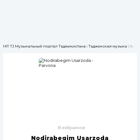
HIT.TJ Музыкальный портал Таджикистана
|
Таджикская музыка
| Nodirabegim Usarzoda - Parvona
В избранное
Nodirabegim Usarzoda