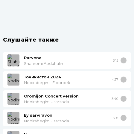
Слушайте также
Parvona
3:15
Shahromi Abduhalim
Точикистон 2024
4:27
Nodirabegim , Eldorbek
Oromijon Concert version
3:40
Nodirabegim Usarzoda
Ey sarviravon
3:16
Nodirabegim Usarzoda