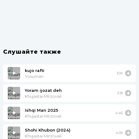
Слушайте также
kujo rafti
3:00
Yosuman
Yoram ijozat deh
3:18
Khujastai Mirzovali
Ishqi Man 2025
4:46
Khujastai Mirzovali
Shohi Khubon (2024)
4:09
Khujastai Mirzovali