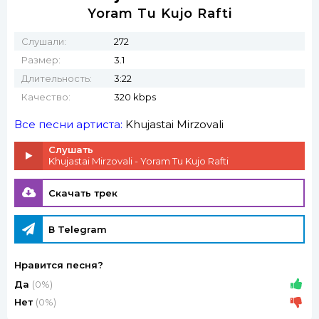
Yoram Tu Kujo Rafti
Слушали:
272
Размер:
3.1
Длительность:
3:22
Качество:
320 kbps
Все песни артиста:
Khujastai Mirzovali
Слушать
Khujastai Mirzovali - Yoram Tu Kujo Rafti
Скачать трек
В Telegram
Нравится песня?
Да
(0%)
Нет
(0%)