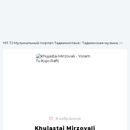
HIT.TJ Музыкальный портал Таджикистана
|
Таджикская музыка
| Khujastai Mirzovali - Yoram Tu Kujo Rafti
В избранное
Khujastai Mirzovali