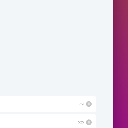
2:51
5:25