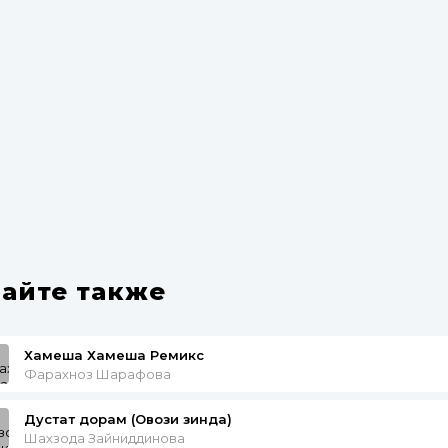
айте также
Хамеша Хамеша Ремикс
Фарахноз Шарафова
Дустат дорам (Овози зинда)
Шахзода Зайниддинова