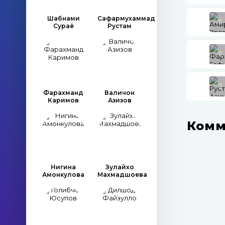
Шабнами
Сафармухаммад
Сураё
Рустам
Фарахманд
Валичон
Каримов
Азизов
Комм
Нигина
Зулайхо
Амонкулова
Махмадшоева