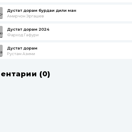
Дустат дорам бурдаи дили ман
Амирчон Эргашев
Дустат дорам 2024
Фарход Гафури
Дустат дорам
Рустам Азими
ентарии (0)