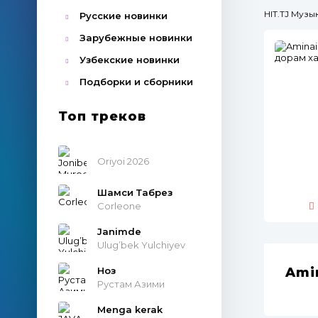
HIT.TJ Муз
Русские новинки
Зарубежные новинки
Узбекские новинки
Подборки и сборники
Топ треков
Oriyoi 2026
Шамси Табрез
Corleone
Janimde
Ulug’bek Yulchiyev
Ноз
Ami
Рустам Азими
Menga kerak