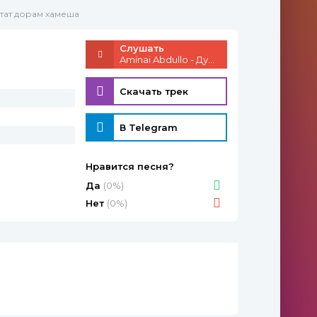
стат дорам хамеша
Слушать
Aminai Abdullo - Дустат дорам хамеша
Скачать трек
В Telegram
Нравится песня?
Да
(0%)
Нет
(0%)