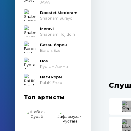
JAVA
Doostet Medoram
Shabnam Surayo
Meravi
Shabnami Tojiddin
Бизан борон
Baron, Ezel
Ноз
Рустам Азими
Наги корм
RaLiK, Freid
Слуш
Топ артисты