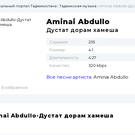
ыкальный портал Таджикистана
|
Таджикская музыка
| Aminai Abdullo-Ду
Aminai Abdullo
Дустат дорам хамеша
Слушали:
255
Размер:
4.1
Длительность:
4:27
Качество:
320 kbps
Все песни артиста:
Aminai Abdullo
В избранное
nai Abdullo-Дустат дорам хамеша