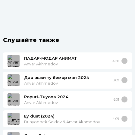
Слушайте также
ПАДАР-МОДАР ҒАНИМАТ
4:26
Anvar Akhmedov
Дар ишки ту бемор ман 2024
3:09
Anvar Akhmedov
Popuri-Tuyona 2024
6:01
Anvar Akhmedov
Ey dust (2024)
4:09
Bunyodbek Saidov & Anvar Akhmedov