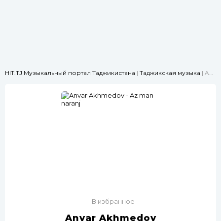
HIT.TJ Музыкальный портал Таджикистана
|
Таджикская музыка
| Anvar Akhmedov - Az man naranj
В избранное
Anvar Akhmedov