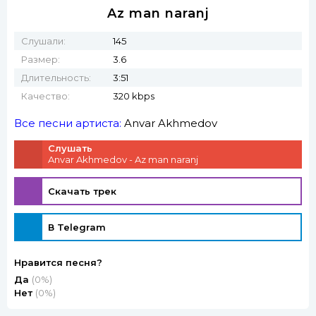
Az man naranj
Слушали:
145
Размер:
3.6
Длительность:
3:51
Качество:
320 kbps
Все песни артиста:
Anvar Akhmedov
Слушать
Anvar Akhmedov - Az man naranj
Скачать трек
В Telegram
Нравится песня?
Да
(0%)
Нет
(0%)