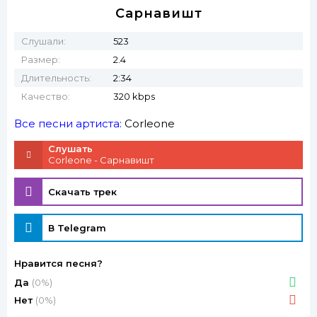
Сарнавишт
Слушали:
523
Размер:
2.4
Длительность:
2:34
Качество:
320 kbps
Все песни артиста:
Corleone
Слушать
Corleone - Сарнавишт
Скачать трек
В Telegram
Нравится песня?
Да
(0%)
Нет
(0%)