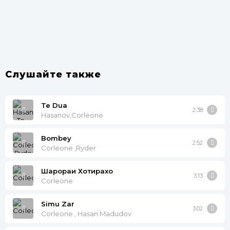
Слушайте также
Te Dua
2:38
Hasanov,Corleone
Bombey
2:52
Corleone ,Ryder
Шарораи Хотирахо
3:13
Corleone
Simu Zar
3:02
Corleone , Hasan Madudov