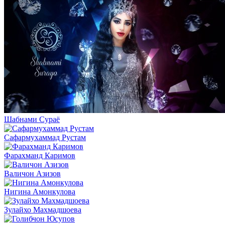
Шабнами Сураё
Сафармухаммад Рустам
Фарахманд Каримов
Валичон Азизов
Нигина Амонкулова
Зулайхо Махмадшоева