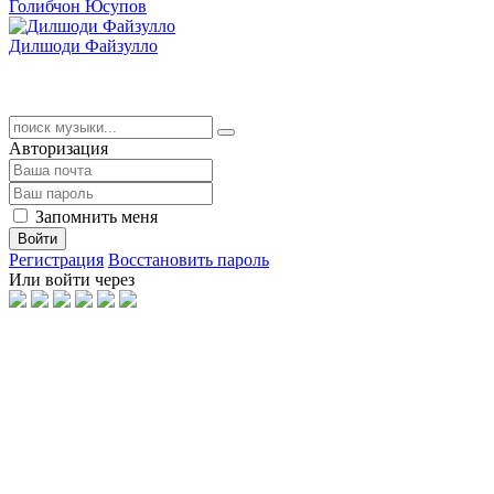
Голибчон Юсупов
Дилшоди Файзулло
Авторизация
Запомнить меня
Войти
Регистрация
Восстановить пароль
Или войти через