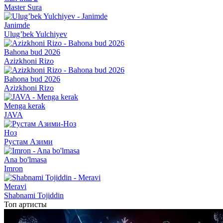
Master Sura
Janimde
Ulug’bek Yulchiyev
Bahona bud 2026
Azizkhoni Rizo
Bahona bud 2026
Azizkhoni Rizo
Menga kerak
JAVA
Ноз
Рустам Азими
Ana bo'lmasa
Imron
Meravi
Shabnami Tojiddin
Топ артисты