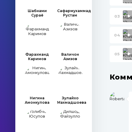
Шабнами
Сафармухаммад
Сураё
Рустам
03
04
05
Фарахманд
Валичон
Каримов
Азизов
Комм
Нигина
Зулайхо
Амонкулова
Махмадшоева