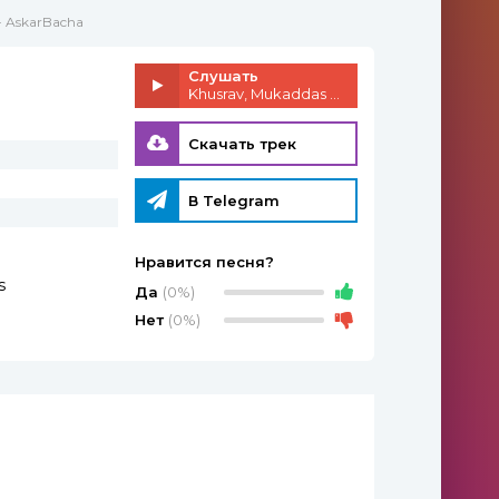
- AskarBacha
Слушать
Khusrav, Mukaddas - AskarBacha
Скачать трек
В Telegram
Нравится песня?
s
Да
(0%)
Нет
(0%)