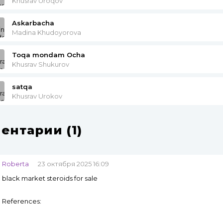
Khusrav Uroqov
Askarbacha
Madina Khudoyorova
Toqa mondam Ocha
Khusrav Shukurov
satqa
Khusrav Urokov
ентарии (1)
Roberta
23 октября 2025 16:09
black market steroids for sale
References: