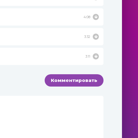
4:08
3:32
3:11
Комментировать