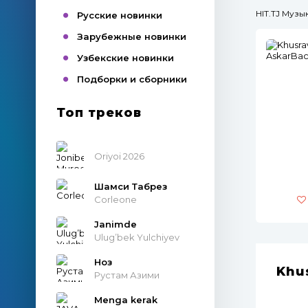
HIT.TJ Муз
Русские новинки
Зарубежные новинки
Узбекские новинки
Подборки и сборники
Топ треков
Oriyoi 2026
Шамси Табрез
Corleone
Janimde
Ulug’bek Yulchiyev
Ноз
Khu
Рустам Азими
Menga kerak