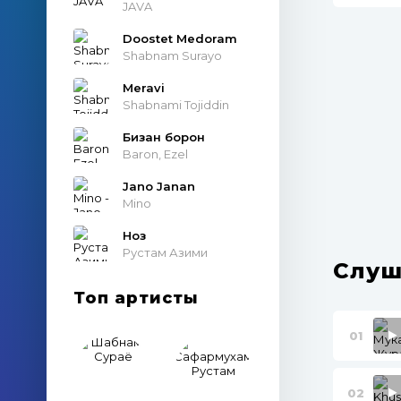
JAVA
Doostet Medoram
Shabnam Surayo
Meravi
Shabnami Tojiddin
Бизан борон
Baron, Ezel
Jano Janan
Mino
Ноз
Рустам Азими
Слуш
Топ артисты
01
02