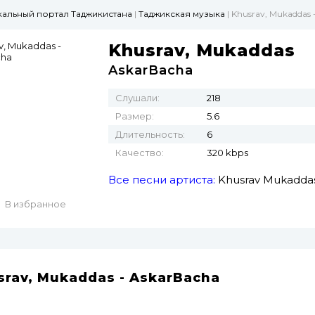
ыкальный портал Таджикистана
|
Таджикская музыка
| Khusrav, Mukaddas 
Khusrav, Mukaddas
AskarBacha
Слушали:
218
Размер:
5.6
Длительность:
6
Качество:
320 kbps
Все песни артиста:
Khusrav
Mukadda
В избранное
srav, Mukaddas - AskarBacha