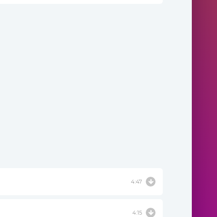
4:47
4:15