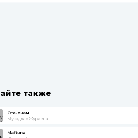
айте также
Ота-онам
Мукаддас Жураева
Maftuna