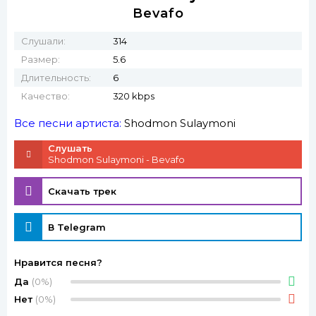
Bevafo
Слушали:
314
Размер:
5.6
Длительность:
6
Качество:
320 kbps
Все песни артиста:
Shodmon Sulaymoni
Слушать
Shodmon Sulaymoni - Bevafo
Скачать трек
В Telegram
Нравится песня?
Да
(0%)
Нет
(0%)