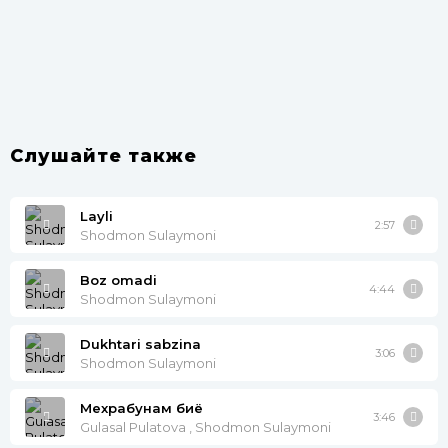
Слушайте также
Layli
2:57
Shodmon Sulaymoni
Boz omadi
4:44
Shodmon Sulaymoni
Dukhtari sabzina
3:06
Shodmon Sulaymoni
Мехрабунам биё
3:46
Gulasal Pulatova , Shodmon Sulaymoni