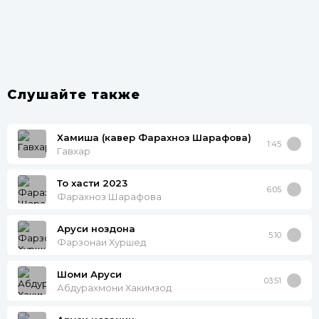
Слушайте также
Хамиша (кавер Фарахноз Шарафова)
1:45
Гавхар
То хасти 2023
6:05
Фарахноз Шарафова
Аруси ноздона
5:10
Фарзонаи Хуршед
Шоми Аруси
03:51
Абдурахмони Хакимзод