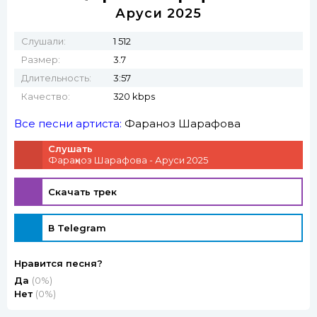
Аруси 2025
Слушали:
1 512
Размер:
3.7
Длительность:
3:57
Качество:
320 kbps
Все песни артиста:
Фараҳноз Шарафова
Слушать
Фараҳноз Шарафова - Аруси 2025
Скачать трек
В Telegram
Нравится песня?
Да
(0%)
Нет
(0%)