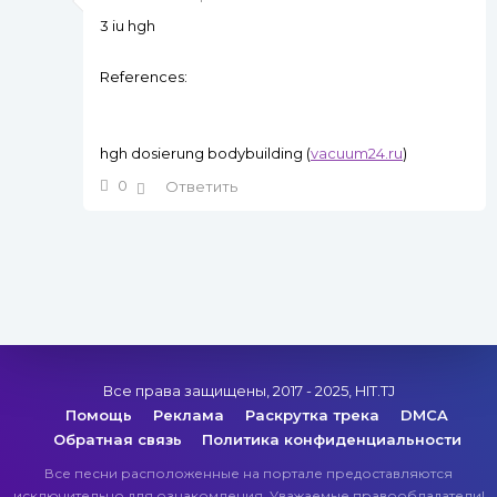
3 iu hgh
References:
hgh dosierung bodybuilding (
vacuum24.ru
)
0
Ответить
Все права защищены, 2017 - 2025, HIT.TJ
Помощь
Реклама
Раскрутка трека
DMCA
Обратная связь
Политика конфиденциальности
Все песни расположенные на портале предоставляются
исключительно для ознакомления. Уважаемые правообладатели!