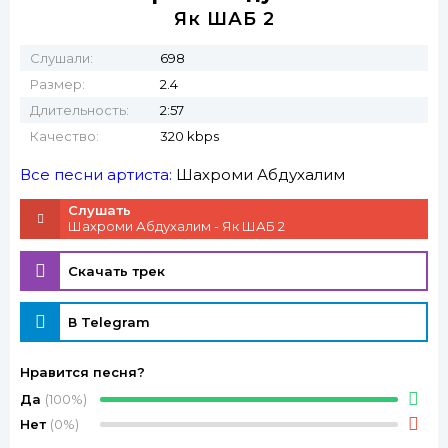
Як ШАБ 2
Слушали:
698
Размер:
2.4
Длительность:
2:57
Качество:
320 kbps
Все песни артиста:
Шахроми Абдухалим
Слушать
Шахроми Абдухалим - Як ШАБ 2
Скачать трек
В Telegram
Нравится песня?
Да
(100%)
Нет
(0%)