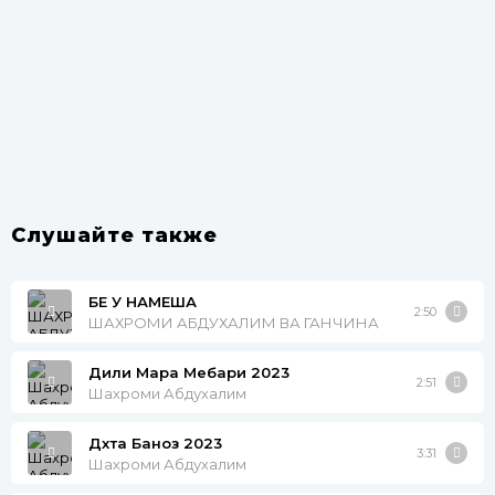
Слушайте также
БЕ У НАМЕША
2:50
ШАХРОМИ АБДУХАЛИМ ВА ГАНЧИНА
Дили Мара Мебари 2023
2:51
Шахроми Абдухалим
Дхта Баноз 2023
3:31
Шахроми Абдухалим