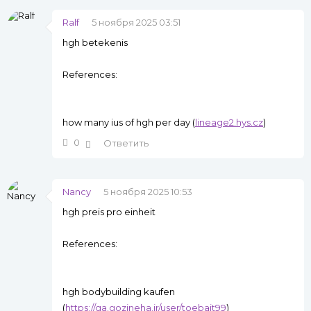
Ralf
5 ноября 2025 03:51
hgh betekenis
References:
how many ius of hgh per day (
lineage2.hys.cz
)
0
Ответить
Nancy
5 ноября 2025 10:53
hgh preis pro einheit
References:
hgh bodybuilding kaufen
(
https://qa.gozineha.ir/user/toebait99
)