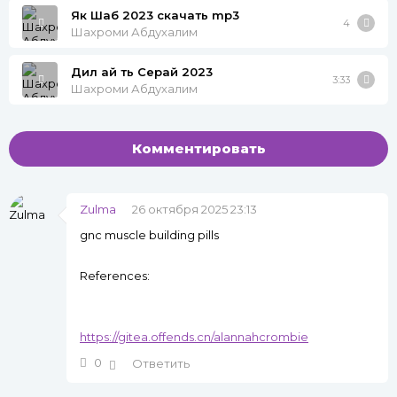
Як Шаб 2023 скачать mp3
4
Шахроми Абдухалим
Дил ай ть Серай 2023
3:33
Шахроми Абдухалим
Комментировать
Zulma
26 октября 2025 23:13
gnc muscle building pills
References:
https://gitea.offends.cn/alannahcrombie
0
Ответить