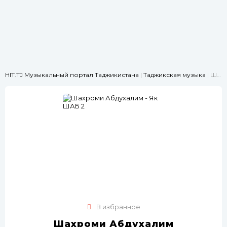
HIT.TJ Музыкальный портал Таджикистана
|
Таджикская музыка
| Шахроми Абдухалим - Як ШАБ 2
В избранное
Шахроми Абдухалим