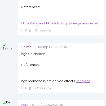
References:
https://--7sbarohhk4a0dxb3c.рф/user/maskspace3
0
Ответить
Selma
6 ноября 2025 22:04
hgh 4 einheiten
References:
hgh hormone injection side effects (
rentry.co
)
0
Ответить
Dan
6 ноября 2025 22:45