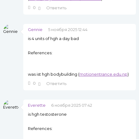
0
Ответить
Gennie
5 ноября 2025 12:44
is 4 units of hgh a day bad
References:
was ist hgh bodybuilding (
motionentrance.edu.np
)
0
Ответить
Everette
6 ноября 2025 07:42
is hgh testosterone
References: