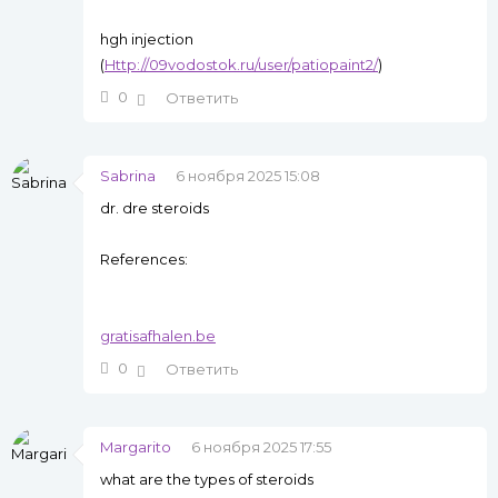
hgh injection
(
Http://09vodostok.ru/user/patiopaint2/
)
0
Ответить
Sabrina
6 ноября 2025 15:08
dr. dre steroids
References:
gratisafhalen.be
0
Ответить
Margarito
6 ноября 2025 17:55
what are the types of steroids