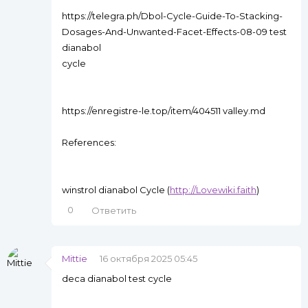
https://telegra.ph/Dbol-Cycle-Guide-To-Stacking-
Dosages-And-Unwanted-Facet-Effects-08-09 test
dianabol
cycle
https://enregistre-le.top/item/404511 valley.md
References:
winstrol dianabol Cycle (
http://Lovewiki.faith
)
0
Ответить
Mittie
16 октября 2025 05:45
deca dianabol test cycle