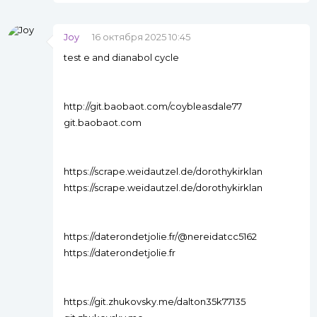
Joy
16 октября 2025 10:45
test e and dianabol cycle
http://git.baobaot.com/coybleasdale77
git.baobaot.com
https://scrape.weidautzel.de/dorothykirklan
https://scrape.weidautzel.de/dorothykirklan
https://daterondetjolie.fr/@nereidatcc5162
https://daterondetjolie.fr
https://git.zhukovsky.me/dalton35k77135