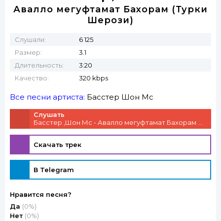
Авалло мегуфтамат Бахорам (Турки
Шерози)
Слушали:
6 125
Размер:
3.1
Длительность:
3:20
Качество:
320 kbps
Все песни артиста:
Басстер
Шон Мс
Слушать
Басстер ,Шон Мс - Авалло мегуфтамат Бахорам (Турки Шерози)
Скачать трек
В Telegram
Нравится песня?
Да
(0%)
Нет
(0%)