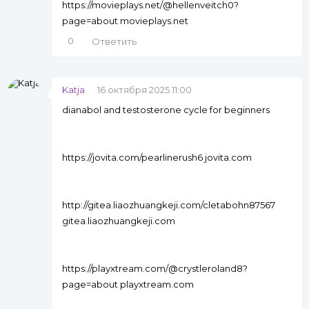
https://movieplays.net/@hellenveitch0?
page=about movieplays.net
0
Ответить
Katja
16 октября 2025 11:00
dianabol and testosterone cycle for beginners
https://jovita.com/pearlinerush6 jovita.com
http://gitea.liaozhuangkeji.com/cletabohn87567
gitea.liaozhuangkeji.com
https://playxtream.com/@crystleroland8?
page=about playxtream.com