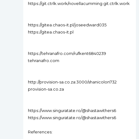
https://git.ctrlk.work/novellacumming git.ctrlk.work
https://gitea.chaos-it.pl/joseedward035
https://gitea.chaos-it.pl
https://tehranafro.com/rufkent6840239
tehranafro.com
http://provision-sa.co.za:3000/shanicolon732
provision-sa.co.za
https://www.singuratate.ro/@shastawithers6
https://www.singuratate.ro/@shastawithers6
References: