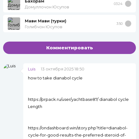
Бахорам
03:24
Домуллочон Юсупов
Мави Мави (турки)
3:50
Голибчон Юсупов
Комментировать
Luis
13 октября 2025 18:50
how to take dianabol cycle
https://prpack.ru/user/yachtbase87/ dianabol cycle
Length
https://ondashboard.win/story.php?title=dianabol-
cycle-for-good-results-the-preferred-steroid-of-