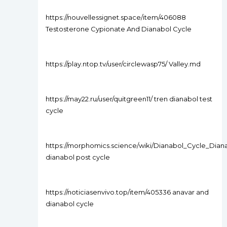
https://nouvellessignet.space/item/406088
Testosterone Cypionate And Dianabol Cycle
https://play.ntop.tv/user/circlewasp75/ Valley.md
https://may22.ru/user/quitgreen11/ tren dianabol test
cycle
https://morphomics.science/wiki/Dianabol_Cycle_Dian
dianabol post cycle
https://noticiasenvivo.top/item/405336 anavar and
dianabol cycle