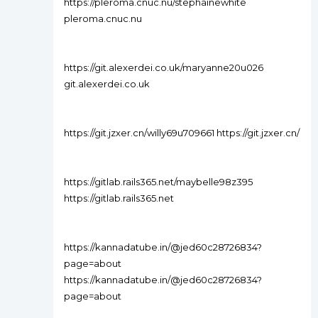
https://pleroma.cnuc.nu/stephainewhite
pleroma.cnuc.nu
https://git.alexerdei.co.uk/maryanne20u026
git.alexerdei.co.uk
https://git.jzxer.cn/willy69u709661 https://git.jzxer.cn/
https://gitlab.rails365.net/maybelle98z395
https://gitlab.rails365.net
https://kannadatube.in/@jed60c28726834?
page=about
https://kannadatube.in/@jed60c28726834?
page=about