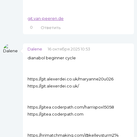
git.van-peeren.de
0
Ответить
Dalene
16 октября 2025 10:53
dianabol beginner cycle
https://git.alexerdei.co.uk/maryanne20u026
https://git.alexerdei.co.uk/
https://gitea.coderpath.com/harrispox15058
https://gitea.coderpath.com
https://nrimatchmaking.com/@kelleysturm274