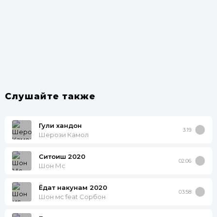
Слушайте также
Гули хандон
3:19
Шерози Камол
Ситоиш 2020
02:06
Шон Мс
Ёдат накунам 2020
03:58
Шон мс feat Сорбон