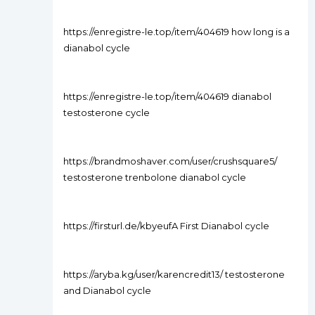
https://enregistre-le.top/item/404619 how long is a
dianabol cycle
https://enregistre-le.top/item/404619 dianabol
testosterone cycle
https://brandmoshaver.com/user/crushsquare5/
testosterone trenbolone dianabol cycle
https://firsturl.de/kbyeufA First Dianabol cycle
https://aryba.kg/user/karencredit13/ testosterone
and Dianabol cycle