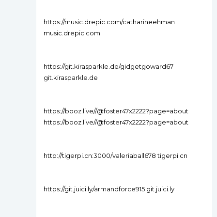
https://music.drepic.com/catharineehman
music.drepic.com
https://git.kirasparkle.de/gidgetgoward67
git.kirasparkle.de
https://booz.live//@foster47x2222?page=about
https://booz.live//@foster47x2222?page=about
http://tigerpi.cn:3000/valeriaball678 tigerpi.cn
https://git.juici.ly/armandforce915 git.juici.ly