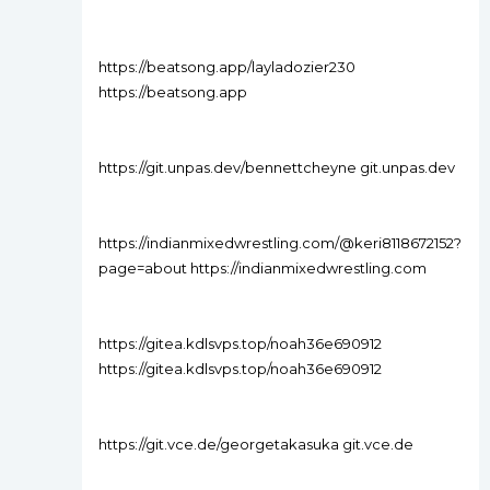
https://beatsong.app/layladozier230
https://beatsong.app
https://git.unpas.dev/bennettcheyne git.unpas.dev
https://indianmixedwrestling.com/@keri8118672152?
page=about https://indianmixedwrestling.com
https://gitea.kdlsvps.top/noah36e690912
https://gitea.kdlsvps.top/noah36e690912
https://git.vce.de/georgetakasuka git.vce.de