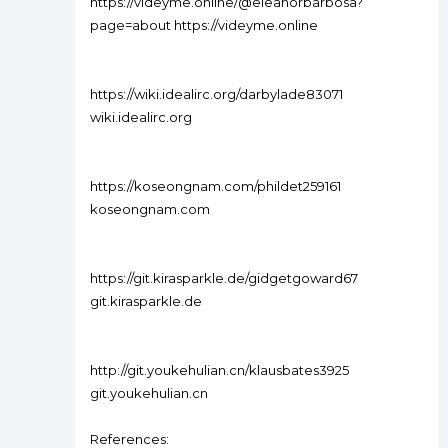
https://videyme.online/@eleanorbarbosa?
page=about https://videyme.online
https://wiki.idealirc.org/darbylade83071
wiki.idealirc.org
https://koseongnam.com/phildet259161
koseongnam.com
https://git.kirasparkle.de/gidgetgoward67
git.kirasparkle.de
http://git.youkehulian.cn/klausbates3925
git.youkehulian.cn
References: