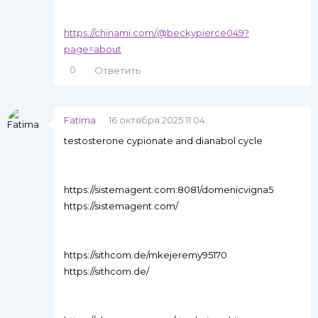
https://chinami.com/@beckypierce049?
page=about
0
Ответить
Fatima
16 октября 2025 11:04
testosterone cypionate and dianabol cycle
https://sistemagent.com:8081/domenicvigna5
https://sistemagent.com/
https://sithcom.de/mkejeremy95170
https://sithcom.de/