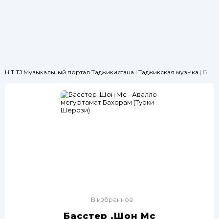
HIT.TJ Музыкальный портал Таджикистана
|
Таджикская музыка
| Басстер ,Шон Мс - Авалло мегуфтамат Бахорам (Турки Шерози)
В избранное
Басстер ,Шон Мс