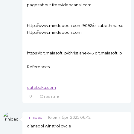
page=about freevideocanal.com
http://www.mindepoch.com:9092/elizabethmarsd
http://www.mindepoch.com
https://git.maiasoft.jp/christianek43 git.maiasoft.jp
References:
datebaku.com
0
Ответить
Trinidad
16 октября 2025 06:42
dianabol winstrol cycle