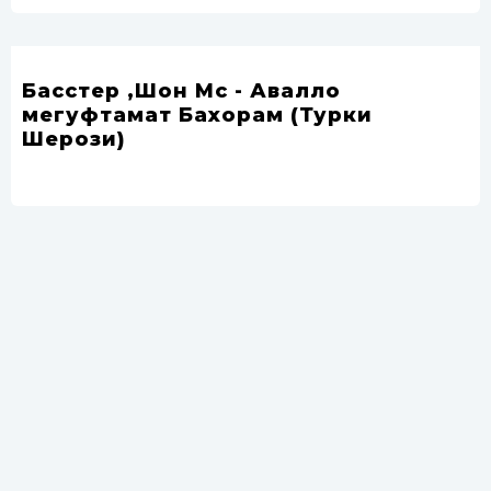
Басстер ,Шон Мс - Авалло
мегуфтамат Бахорам (Турки
Шерози)