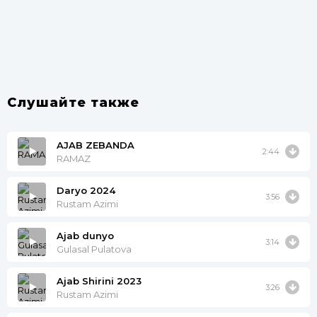
Слушайте также
AJAB ZEBANDA
2:44
RAMAZ
Daryo 2024
3:56
Rustam Azimi
Ajab dunyo
3:14
Gulasal Pulatova
Ajab Shirini 2023
3:26
Rustam Azimi