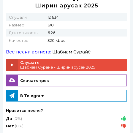
Ширин арусак 2025
Слушали:
12 634
Размер:
6/0
Длительность:
6:26
Качество:
320 kbps
Все песни артиста:
Шабнам Сурайё
Слушать
Шабнам Сурайё - Ширин арусак 2025
Скачать трек
В Telegram
Нравится песня?
Да
(0%)
Нет
(0%)