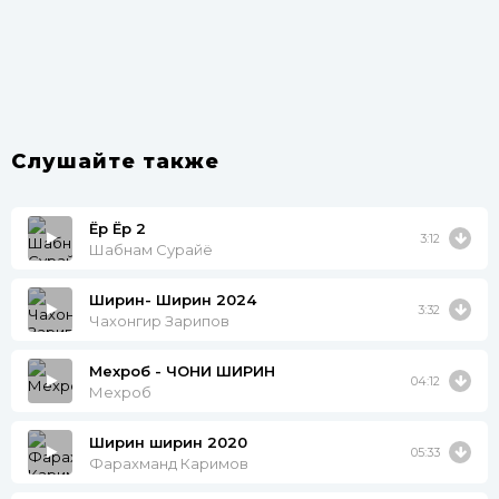
Слушайте также
Ёр Ёр 2
3:12
Шабнам Сурайё
Ширин- Ширин 2024
3:32
Чахонгир Зарипов
Мехроб - ЧОНИ ШИРИН
04:12
Мехроб
Ширин ширин 2020
05:33
Фарахманд Каримов