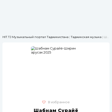
HIT.TJ Музыкальный портал Таджикистана
|
Таджикская музыка
| Шабнам Сурайё-Ширин арусак 2025
В избранное
Шабнам Сурайё