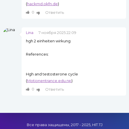
(
hackmd.okfn.de
)
0
Ответить
Lina
7 ноября 2025 22:09
hgh 2 einheiten wirkung
References:
Hgh and testosterone cycle
(
Motionentrance.edu.np
)
0
Ответить
Все права защищены, 2017 - 2025, HIT.TJ