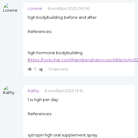
Lorene
6 ноября 2025 09:06
hgh bodybuilding before and after
References:
hgh hormone bodybuilding
(
https://rockchat.com/Members/patiocouch8/activity/2
0
Ответить
Kathy
6 ноября 2025 13:15
1 iu hgh per day
References:
sytropin hgh oral supplement spray