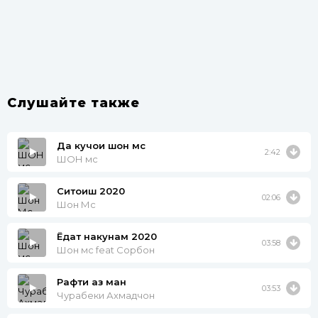
Слушайте также
Да кучои шон мс
2:42
ШОН мс
Ситоиш 2020
02:06
Шон Мс
Ёдат накунам 2020
03:58
Шон мс feat Сорбон
Рафти аз ман
03:53
Чурабеки Ахмадчон