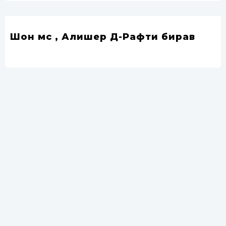
Шон мс , Алишер Д-Рафти бирав