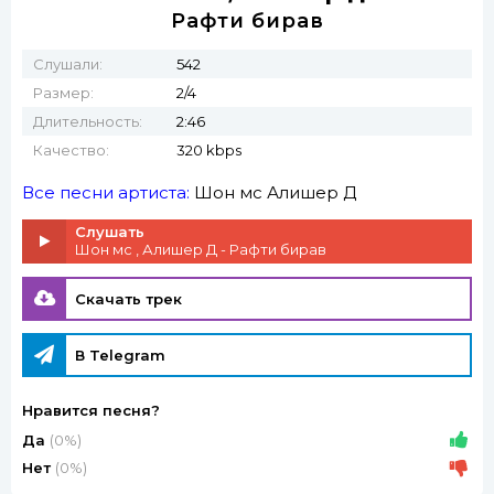
Рафти бирав
Слушали:
542
Размер:
2/4
Длительность:
2:46
Качество:
320 kbps
Все песни артиста:
Шон мс
Алишер Д
Слушать
Шон мс , Алишер Д - Рафти бирав
Скачать трек
В Telegram
Нравится песня?
Да
(0%)
Нет
(0%)