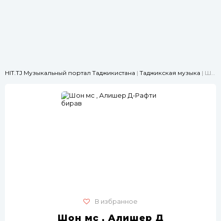
HIT.TJ Музыкальный портал Таджикистана
|
Таджикская музыка
| Шон мс , Алишер Д-Рафти бирав
В избранное
Шон мс , Алишер Д