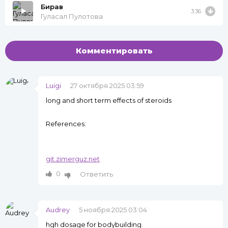
Бирав
3:36
Гуласал Пулотова
Комментировать
Luigi
27 октября 2025 03:59
long and short term effects of steroids
References:
git.zimerguz.net
0
Ответить
Audrey
5 ноября 2025 03:04
hgh dosage for bodybuilding