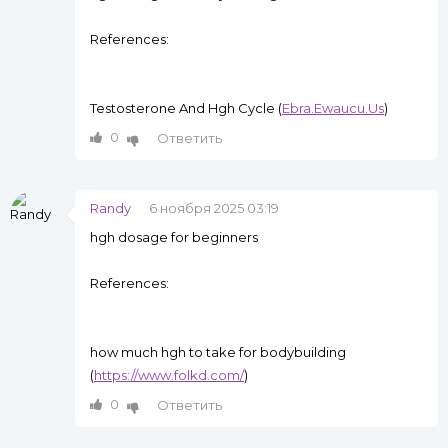
References:
Testosterone And Hgh Cycle (
Ebra.Ewaucu.Us
)
0
Ответить
Randy
6 ноября 2025 03:19
hgh dosage for beginners
References:
how much hgh to take for bodybuilding
(
https://www.folkd.com/
)
0
Ответить