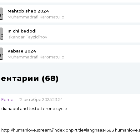
Mahtob shab 2024
Muhammadrafi Karomatullo
In chi bedodi
Iskandar Fayzidinov
Kabare 2024
Muhammadrafi Karomatullo
ентарии (68)
Ferne
12 октября 2025 23:54
dianabol and testosterone cycle
http://humanlove.stream//index.php?title=langhaas4583 humanlove