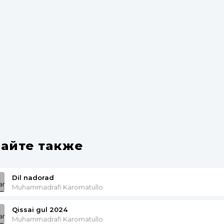
айте также
Dil nadorad
Muhammadrafi Karomatullo
Qissai gul 2024
Muhammadrafi Karomatullo