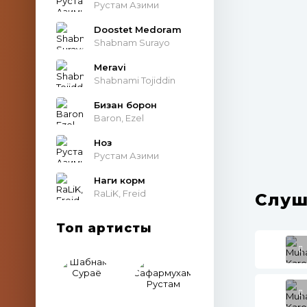
Рустам Азими
Doostet Medoram
Shabnam Surayo
Meravi
Shabnami Tojiddin
Бизан борон
Baron, Ezel
Ноз
Рустам Азими
Наги корм
RaLiK, Freid
Слуш
Топ артисты