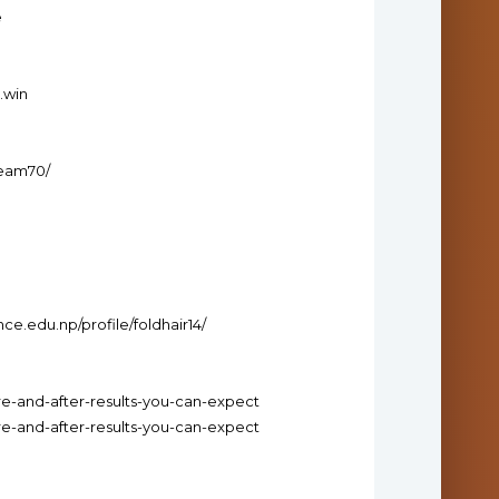
e
.win
team70/
nce.edu.np/profile/foldhair14/
re-and-after-results-you-can-expect
re-and-after-results-you-can-expect