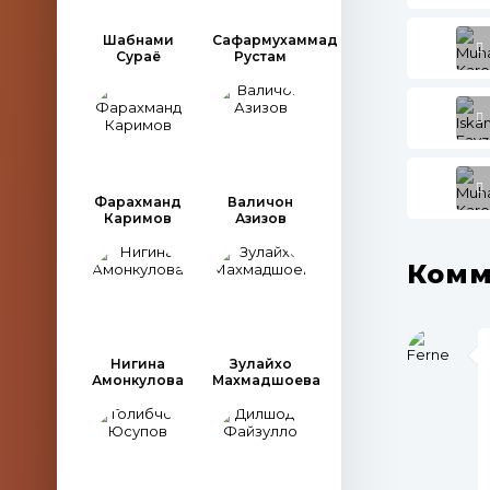
Шабнами
Сафармухаммад
Сураё
Рустам
Фарахманд
Валичон
Каримов
Азизов
Комм
Нигина
Зулайхо
Амонкулова
Махмадшоева