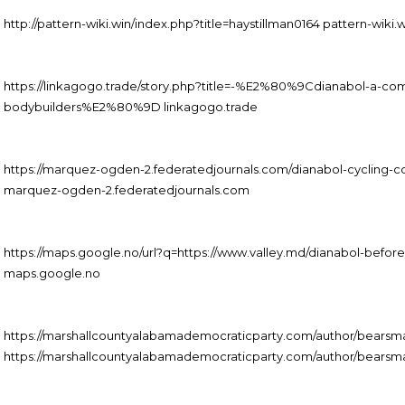
http://pattern-wiki.win/index.php?title=haystillman0164 pattern-wiki.
https://linkagogo.trade/story.php?title=-%E2%80%9Cdianabol-a-com
bodybuilders%E2%80%9D linkagogo.trade
https://marquez-ogden-2.federatedjournals.com/dianabol-cycling-
marquez-ogden-2.federatedjournals.com
https://maps.google.no/url?q=https://www.valley.md/dianabol-befor
maps.google.no
https://marshallcountyalabamademocraticparty.com/author/bearsm
https://marshallcountyalabamademocraticparty.com/author/bearsm