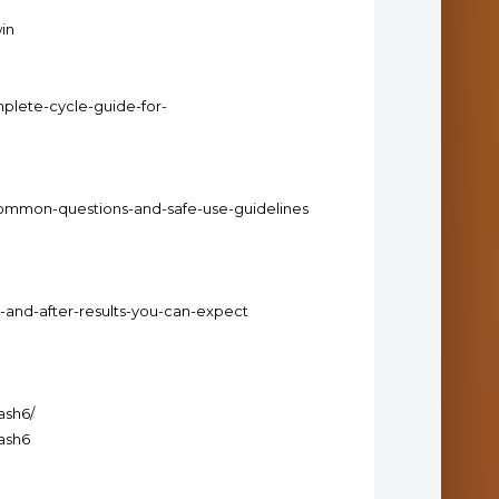
win
plete-cycle-guide-for-
common-questions-and-safe-use-guidelines
e-and-after-results-you-can-expect
ash6/
ash6