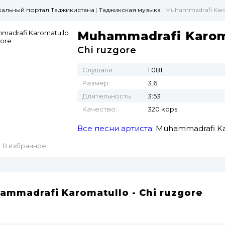
ыкальный портал Таджикистана
|
Таджикская музыка
| Muhammadrafi Karo
Muhammadrafi Karom
Chi ruzgore
Слушали:
1 081
Размер:
3.6
Длительность:
3:53
Качество:
320 kbps
Все песни артиста:
Muhammadrafi Ka
В избранное
ammadrafi Karomatullo - Chi ruzgore