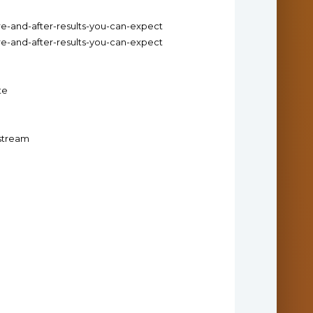
re-and-after-results-you-can-expect
re-and-after-results-you-can-expect
te
.stream