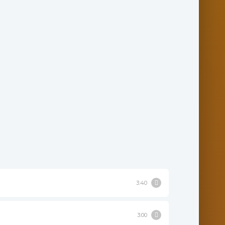
3:40
3:00