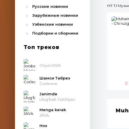
HIT.TJ Муз
Русские новинки
Зарубежные новинки
Узбекские новинки
Подборки и сборники
Топ треков
Oriyoi 2026
Шамси Табрез
Corleone
Janimde
Ulug’bek Yulchiyev
Menga kerak
Muh
JAVA
Ноз