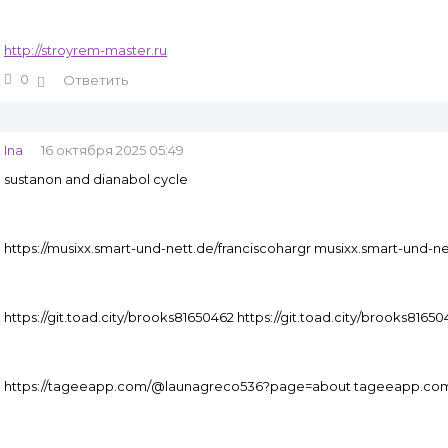
http://stroyrem-master.ru
0
Ответить
Ina
16 октября 2025 05:49
sustanon and dianabol cycle
https://musixx.smart-und-nett.de/franciscohargr musixx.smart-und-ne
https://git.toad.city/brooks81650462 https://git.toad.city/brooks81650
https://tageeapp.com/@launagreco536?page=about tageeapp.co