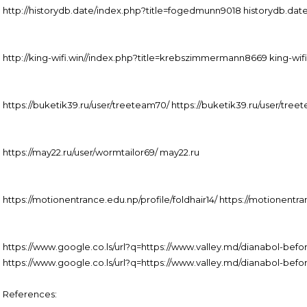
http://historydb.date/index.php?title=fogedmunn9018 historydb.dat
http://king-wifi.win//index.php?title=krebszimmermann8669 king-wifi
https://buketik39.ru/user/treeteam70/ https://buketik39.ru/user/tree
https://may22.ru/user/wormtailor69/ may22.ru
https://motionentrance.edu.np/profile/foldhair14/ https://motionentra
https://www.google.co.ls/url?q=https://www.valley.md/dianabol-befo
https://www.google.co.ls/url?q=https://www.valley.md/dianabol-befo
References: