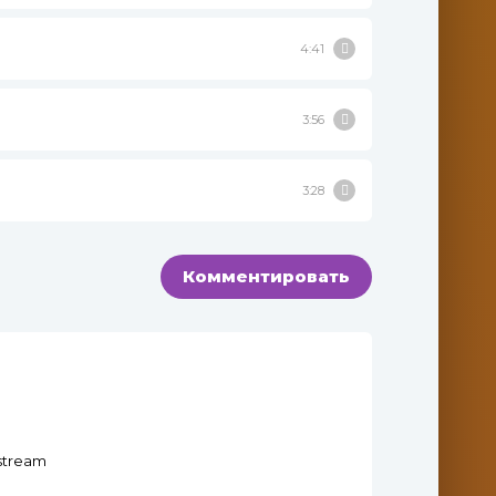
4:41
3:56
3:28
Комментировать
.stream