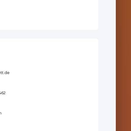
tt.de
462
m