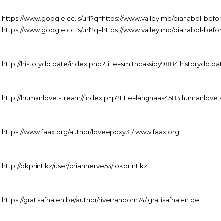
https://www.google.co.ls/url?q=https://www.valley.md/dianabol-befo
https://www.google.co.ls/url?q=https://www.valley.md/dianabol-befo
http://historydb.date/index.php?title=smithcassidy9884 historydb.da
http://humanlove.stream//index.php?title=langhaas4583 humanlove
https://www.faax.org/author/loveepoxy31/ www.faax.org
http://okprint.kz/user/briannerve53/ okprint.kz
https://gratisafhalen.be/author/riverrandom74/ gratisafhalen.be