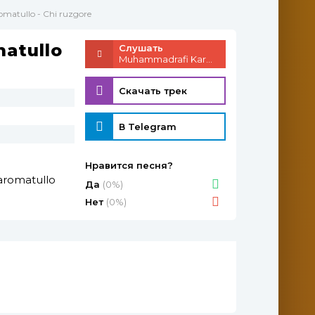
matullo - Chi ruzgore
atullo
Слушать
Muhammadrafi Karomatullo - Chi ruzgore
Скачать трек
В Telegram
Нравится песня?
romatullo
Да
(0%)
Нет
(0%)