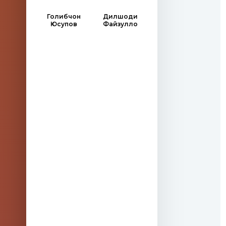
Голибчон
Дилшоди
Юсупов
Файзулло