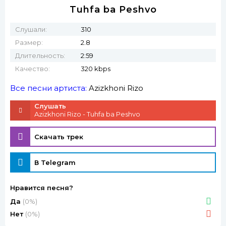
Tuhfa ba Peshvo
Слушали:
310
Размер:
2.8
Длительность:
2:59
Качество:
320 kbps
Все песни артиста:
Azizkhoni Rizo
Слушать
Azizkhoni Rizo - Tuhfa ba Peshvo
Скачать трек
В Telegram
Нравится песня?
Да
(0%)
Нет
(0%)