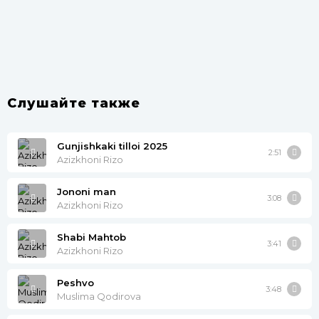
Слушайте также
Gunjishkaki tilloi 2025
2:51
Azizkhoni Rizo
Jononi man
3:08
Azizkhoni Rizo
Shabi Mahtob
3:41
Azizkhoni Rizo
Peshvo
3:48
Muslima Qodirova