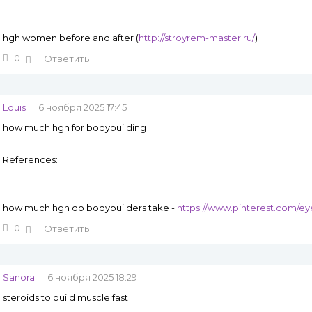
hgh women before and after (
http://stroyrem-master.ru/
)
0
Ответить
Louis
6 ноября 2025 17:45
how much hgh for bodybuilding
References:
how much hgh do bodybuilders take -
https://www.pinterest.com/
0
Ответить
Sanora
6 ноября 2025 18:29
steroids to build muscle fast