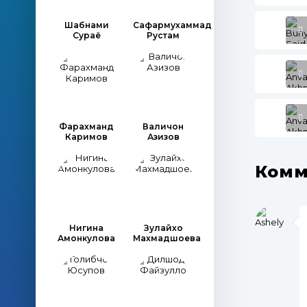
Шабнами
Сафармухаммад
Сураё
Рустам
Фарахманд
Валичон
Каримов
Азизов
Комм
Нигина
Зулайхо
Амонкулова
Махмадшоева