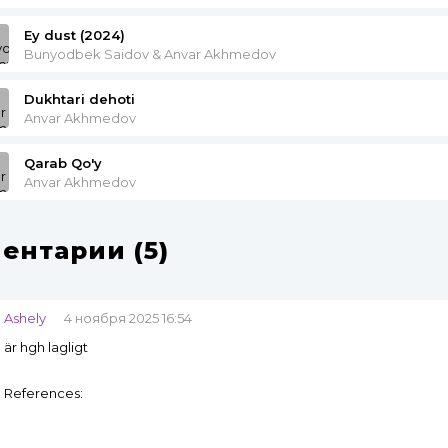
Ey dust (2024)
Bunyodbek Saidov & Anvar Akhmedov
Dukhtari dehoti
Anvar Akhmedov
Qarab Qo'y
Anvar Akhmedov
ентарии (5)
Ashely
4 ноября 2025 16:54
är hgh lagligt
References: