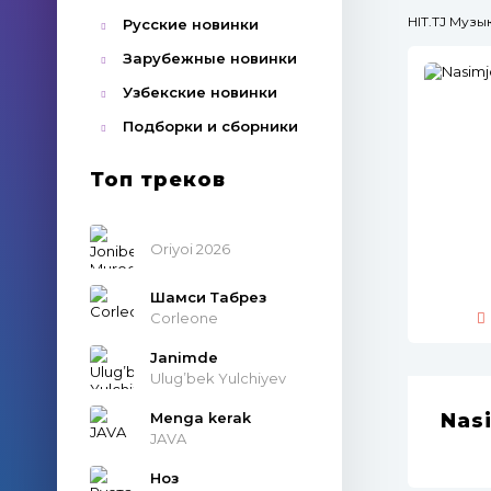
HIT.TJ Муз
Русские новинки
Зарубежные новинки
Узбекские новинки
Подборки и сборники
Топ треков
Oriyoi 2026
Шамси Табрез
Corleone
Janimde
Ulug’bek Yulchiyev
Menga kerak
Nas
JAVA
Ноз