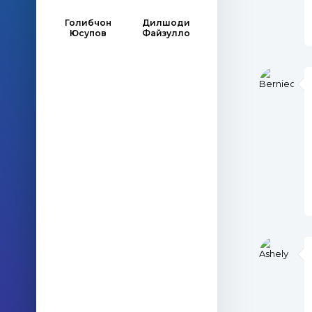
Голибчон
Дилшоди
Юсупов
Файзулло