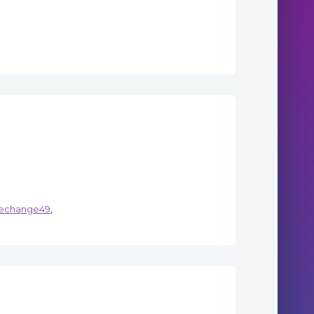
eyechange49
,