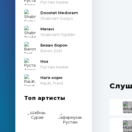
Рустам Азими
Doostet Medoram
Shabnam Surayo
Meravi
Shabnami Tojiddin
Бизан борон
Baron, Ezel
Ноз
Рустам Азими
Наги корм
RaLiK, Freid
Слуш
Топ артисты