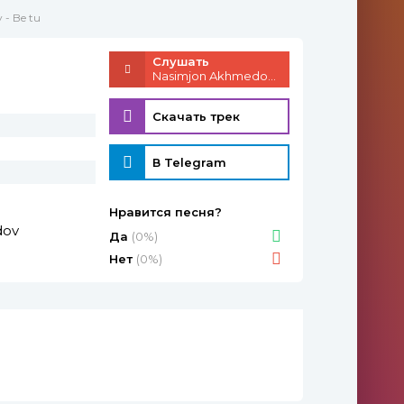
 - Be tu
Слушать
Nasimjon Akhmedov - Be tu
Скачать трек
В Telegram
Нравится песня?
dov
Да
(0%)
Нет
(0%)