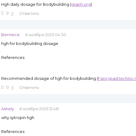
Hgh daily dosage for Bodybuilding (
graph.org
)
0
Ответить
Berniece
6 ноября 2025 04:30
hgh for bodybuilding dosage
References:
Recommended dosage of hgh for bodybuilding (
Fancypad.techinc.n
0
Ответить
Ashely
6 ноября 2025 12:48
why sytropin hgh
References: