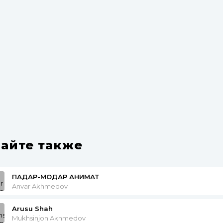
айте также
ПАДАР-МОДАР ҒАНИМАТ
Anvar Akhmedov
Arusu Shah
Mukhsinjon Akhmedov