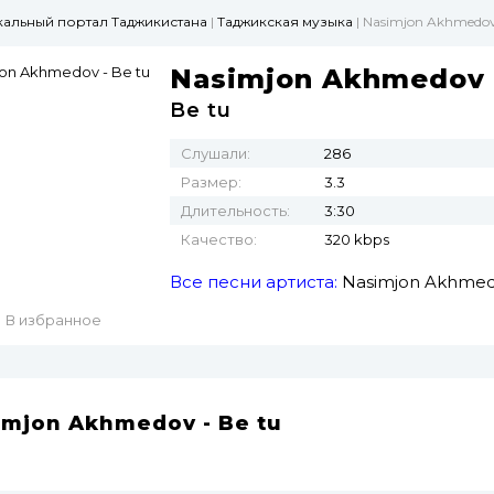
ыкальный портал Таджикистана
|
Таджикская музыка
| Nasimjon Akhmedov
Nasimjon Akhmedov
Be tu
Слушали:
286
Размер:
3.3
Длительность:
3:30
Качество:
320 kbps
Все песни артиста:
Nasimjon Akhme
В избранное
imjon Akhmedov - Be tu