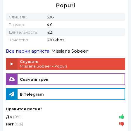
Popuri
Слушали:
596
Размер:
4.0
Длительность:
4:21
Качество:
320 kbps
Все песни артиста:
Misslana Sobeer
Слушать
Misslana Sobeer - Popuri
Скачать трек
В Telegram
Нравится песня?
Да
(0%)
Нет
(0%)