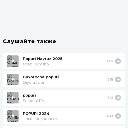
Слушайте также
Popuri Navruz 2025
6:08
Orazi Olimsho
Buxorocha popuri
6:18
Diyora Jafari
popuri
5:13
Fariduni Tillo
POPURI 2024
4:41
JONIBEK ,VALIJON