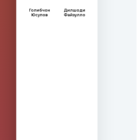
Голибчон
Дилшоди
Юсупов
Файзулло