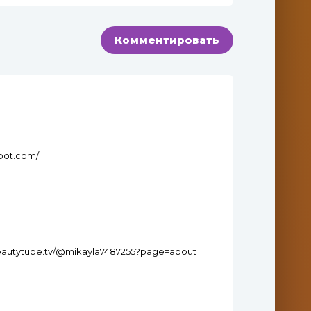
Комментировать
pot.com/
beautytube.tv/@mikayla7487255?page=about