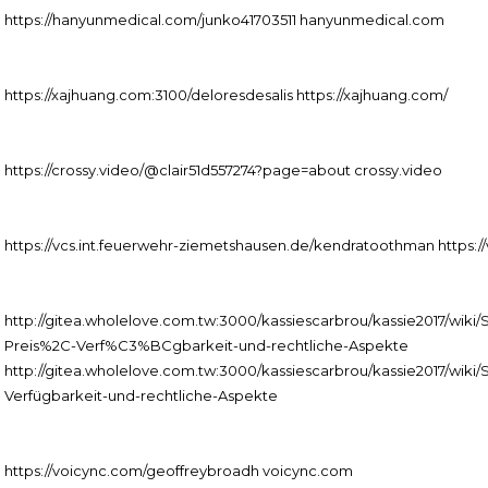
https://hanyunmedical.com/junko41703511 hanyunmedical.com
https://xajhuang.com:3100/deloresdesalis https://xajhuang.com/
https://crossy.video/@clair51d557274?page=about crossy.video
https://vcs.int.feuerwehr-ziemetshausen.de/kendratoothman https:/
http://gitea.wholelove.com.tw:3000/kassiescarbrou/kassie2017/w
Preis%2C-Verf%C3%BCgbarkeit-und-rechtliche-Aspekte
http://gitea.wholelove.com.tw:3000/kassiescarbrou/kassie2017/wiki/
Verfügbarkeit-und-rechtliche-Aspekte
https://voicync.com/geoffreybroadh voicync.com