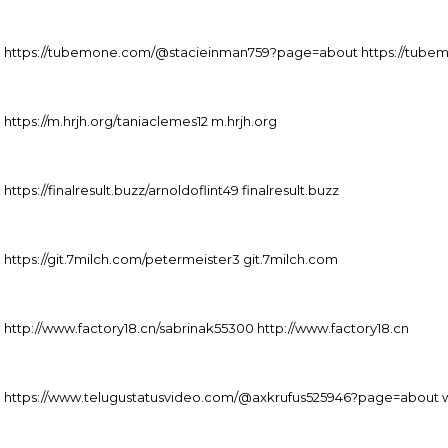
https://tubemone.com/@stacieinman759?page=about https://tube
https://m.hrjh.org/taniaclemes12 m.hrjh.org
https://finalresult.buzz/arnoldoflint49 finalresult.buzz
https://git.7milch.com/petermeister3 git.7milch.com
http://www.factory18.cn/sabrinak55300 http://www.factory18.cn
https://www.telugustatusvideo.com/@axkrufus525946?page=about 