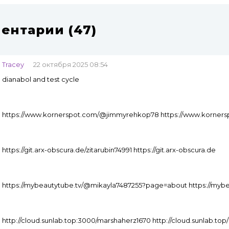
ентарии (47)
Tracey
22 октября 2025 08:54
dianabol and test cycle
https://www.kornerspot.com/@jimmyrehkop78 https://www.korners
https://git.arx-obscura.de/zitarubin74991 https://git.arx-obscura.de
https://mybeautytube.tv/@mikayla7487255?page=about https://my
http://cloud.sunlab.top:3000/marshaherz1670 http://cloud.sunlab.top/