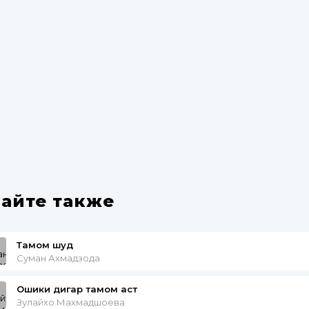
айте также
Тамом шуд
Суман Ахмадзода
Ошики дигар тамом аст
Зулайхо Махмадшоева