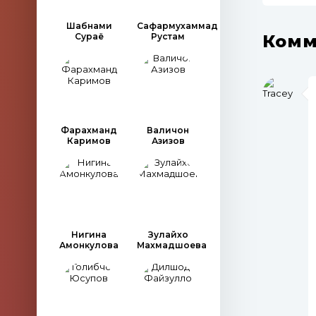
Шабнами
Сафармухаммад
Комм
Сураё
Рустам
Фарахманд
Валичон
Каримов
Азизов
Нигина
Зулайхо
Амонкулова
Махмадшоева