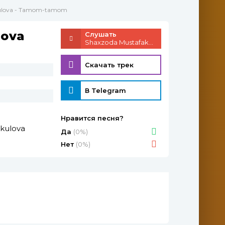
kulova - Tamom-tamom
lova
Слушать
Shaxzoda Mustafakulova - Tamom-tamom
Скачать трек
В Telegram
Нравится песня?
kulova
Да
(0%)
Нет
(0%)