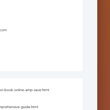
i.com
ton-book-online-amp-save.html
mprehensive-guide.html