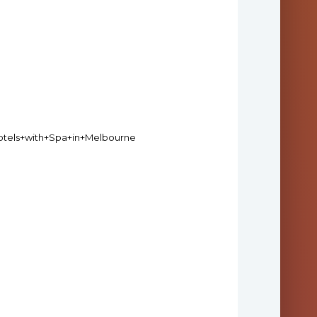
Hotels+with+Spa+in+Melbourne