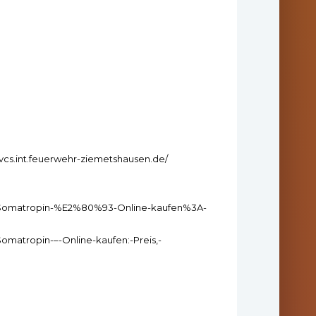
/vcs.int.feuerwehr-ziemetshausen.de/
iki/Somatropin-%E2%80%93-Online-kaufen%3A-
Somatropin-–-Online-kaufen:-Preis,-