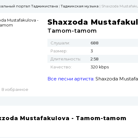
ыкальный портал Таджикистана
|
Таджикская музыка
| Shaxzoda Mustafa
Shaxzoda Mustafaku
Tamom-tamom
Слушали:
688
Размер:
3
Длительность:
2:58
Качество:
320 kbps
Все песни артиста:
Shaxzoda Mustafa
В избранное
xzoda Mustafakulova - Tamom-tamom