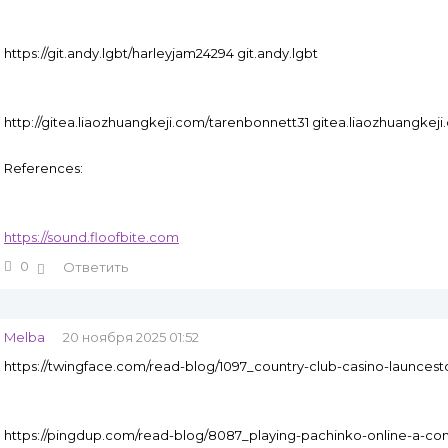
https://git.andy.lgbt/harleyjam24294 git.andy.lgbt
http://gitea.liaozhuangkeji.com/tarenbonnett31 gitea.liaozhuangkej
References:
https://sound.floofbite.com
0
Ответить
Melba
20 ноября 2025 01:52
https://twingface.com/read-blog/1097_country-club-casino-launces
https://pingdup.com/read-blog/8087_playing-pachinko-online-a-co