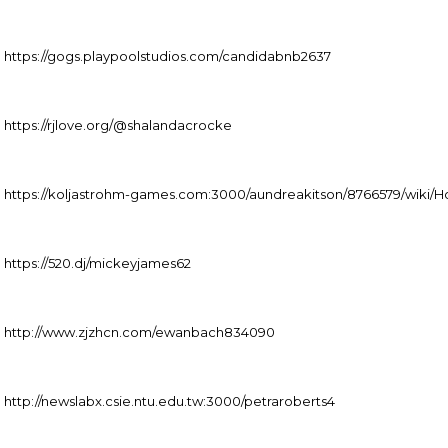
https://gogs.playpoolstudios.com/candidabnb2637
https://rjlove.org/@shalandacrocke
https://koljastrohm-games.com:3000/aundreakitson/8766579/wiki/
https://520.dj/mickeyjames62
http://www.zjzhcn.com/ewanbach834090
http://newslabx.csie.ntu.edu.tw:3000/petraroberts4