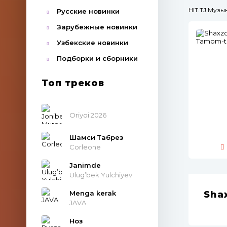
HIT.TJ Муз
Русские новинки
Зарубежные новинки
Узбекские новинки
Подборки и сборники
Топ треков
Oriyoi 2026
Шамси Табрез
Corleone
Janimde
Ulug’bek Yulchiyev
Menga kerak
Sha
JAVA
Ноз