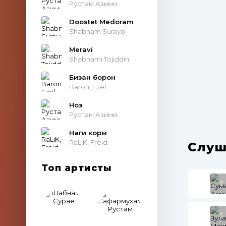
Рустам Азими
Doostet Medoram
Shabnam Surayo
Meravi
Shabnami Tojiddin
Бизан борон
Baron, Ezel
Ноз
Рустам Азими
Наги корм
RaLiK, Freid
Слуш
Топ артисты