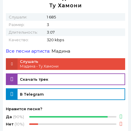
Ту Хамони
Слушали:
1 685
Размер:
3
Длительность:
3:07
Качество:
320 kbps
Все песни артиста:
Мадина
Слушать
Мадина - Ту Хамони
Скачать трек
В Telegram
Нравится песня?
Да
(90%)
Нет
(10%)