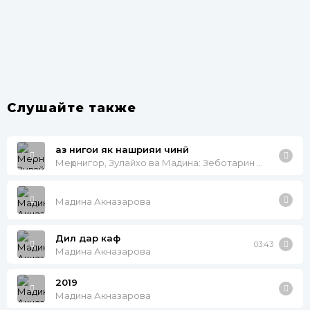
Слушайте также
аз нигоҳи як нашрияи чинӣ
Меҳрнигор, Зулайхо ва Мадина: Зеботарин сарояндагони тоҷик
Мадина Акназарова
Дил дар каф
03:43
Мадина Акназарова
2019
Мадина Акназарова