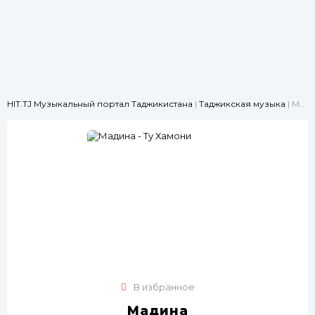
HIT.TJ Музыкальный портал Таджикистана
|
Таджикская музыка
| Мадина - Ту Хамони
В избранное
Мадина