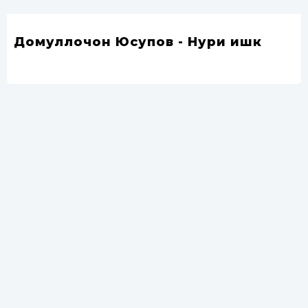
Домуллочон Юсупов - Нури ишк