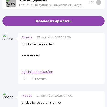
Чон додаракам
4:34
Голибчон Юсупов & Домуллочон Юсупов
Комментировать
Amelia
23 октября 2025 22:58
hgh tabletten kaufen
References:
hgh injektion kaufen
0
Ответить
Madge
27 октября 2025 04:00
anabolic research tren 75