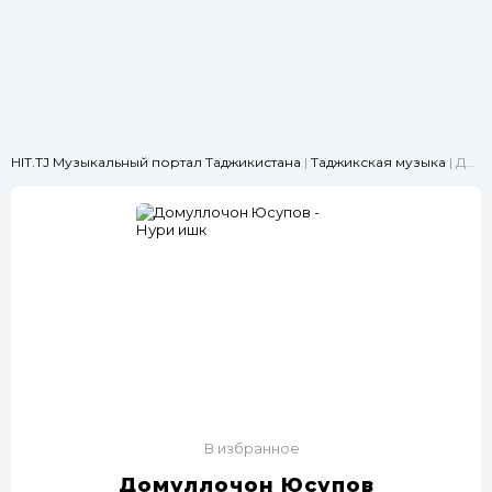
HIT.TJ Музыкальный портал Таджикистана
|
Таджикская музыка
| Домуллочон Юсупов - Нури ишк
В избранное
Домуллочон Юсупов