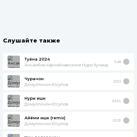
Слушайте также
Туёна 2024
3:48
Ансамбли карнайнавозони Нури Хучанд
Чурачон
03:21
Домуллочон Юсупов
Нури ишк
03:24
Домуллочон Юсупов
Айёми ишк (remix)
03:32
Домуллочон Юсупов