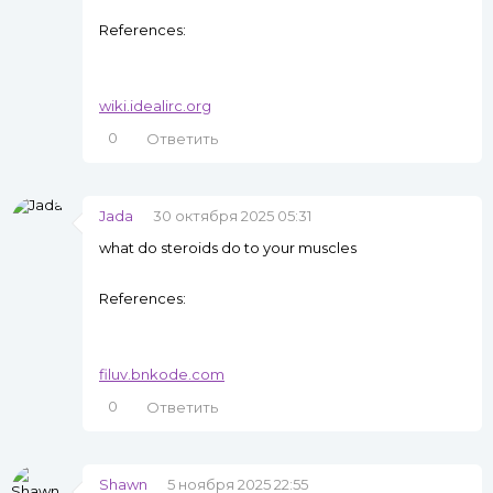
References:
wiki.idealirc.org
0
Ответить
Jada
30 октября 2025 05:31
what do steroids do to your muscles
References:
filuv.bnkode.com
0
Ответить
Shawn
5 ноября 2025 22:55