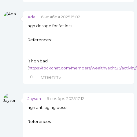
Ada
6 ноября 2025 15:02
hgh dosage for fat loss
References:
is hgh bad
(
https://rockchat.com/members/wealthyacht25/activity
0
Ответить
Jayson
6 ноября 2025 17:12
hgh anti aging dose
References: