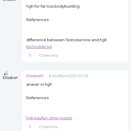
hgh for fat loss bodybuilding
References:
difference between Testosterone and hgh
(
schoolido.lu
)
0
Ответить
Elisabeth
6 ноября 2025 03:09
anavar vs hgh
References:
hgh kaufen ohne rezept
0
Ответить