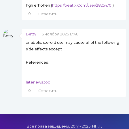
hgh erhöhen (
https://peatix.Com/user/28254701
)
0
Ответить
Betty
6 ноября 2025 17:48
anabolic steroid use may cause all of the following
side effects except
References:
latenews.top
0
Ответить
Все права защищены, 2017 - 2025, HIT.TJ