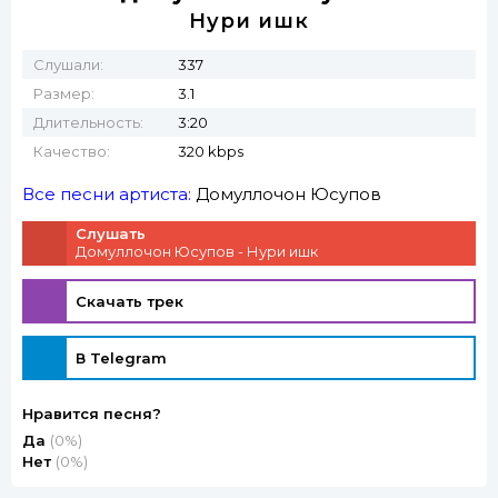
Нури ишк
Слушали:
337
Размер:
3.1
Длительность:
3:20
Качество:
320 kbps
Все песни артиста:
Домуллочон Юсупов
Слушать
Домуллочон Юсупов - Нури ишк
Скачать трек
В Telegram
Нравится песня?
Да
(0%)
Нет
(0%)