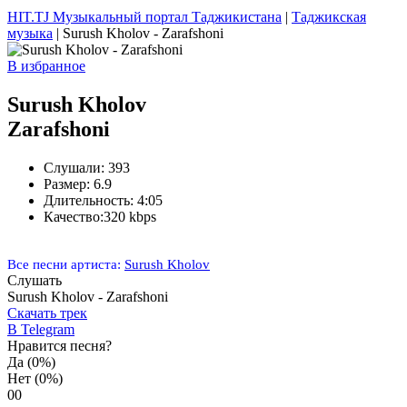
HIT.TJ Музыкальный портал Таджикистана
|
Таджикская
музыка
| Surush Kholov - Zarafshoni
В избранное
Surush Kholov
Zarafshoni
Слушали:
393
Размер:
6.9
Длительность:
4:05
Качество:
320 kbps
Все песни артиста:
Surush Kholov
Слушать
Surush Kholov - Zarafshoni
Скачать трек
В Telegram
Нравится песня?
Да
(0%)
Нет
(0%)
0
0