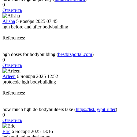
0
Ответить
Alisha
5 ноября 2025 07:45
hgh before and after bodybuilding
References:
hgh doses for bodybuilding (
bestbizportal.com
)
0
Ответить
Arleen
6 ноября 2025 12:52
protocole hgh bodybuilding
References:
how much hgh do bodybuilders take (
https://list.ly/pit-ritter
)
0
Ответить
Eric
6 ноября 2025 13:16
hgh anti-aging dosierung