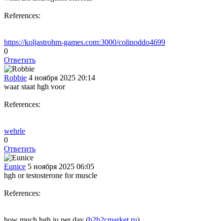
References:
https://koljastrohm-games.com:3000/colinoddo4699
0
Ответить
Robbie
4 ноября 2025 20:14
waar staat hgh voor
References:
wehrle
0
Ответить
Eunice
5 ноября 2025 06:05
hgh or testosterone for muscle
References:
how much hgh iu per day (
b2b2cmarket.ru
)