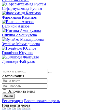
Сафармухаммад Рустам
Фарахманд Каримов
Валичон Азизов
Нигина Амонкулова
Зулайхо Махмадшоева
Голибчон Юсупов
Дилшоди Файзулло
Авторизация
Запомнить меня
Войти
Регистрация
Восстановить пароль
Или войти через