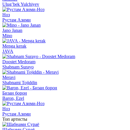
Ulug’bek Yulchiyev
Ноз
Рустам Азими
Jano Janan
Mino
Menga kerak
JAVA
Doostet Medoram
Shabnam Surayo
Meravi
Shabnami Tojiddin
Бизан борон
Baron, Ezel
Ноз
Рустам Азими
Топ артисты
Шабнами Сураё