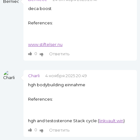
deca boost
References:
www.stiftelser.nu
0
Ответить
Charli
4 ноября 2025 20:49
hgh bodybuilding einnahme
References:
hgh and testosterone Stack cycle (
linkvault.win
)
0
Ответить