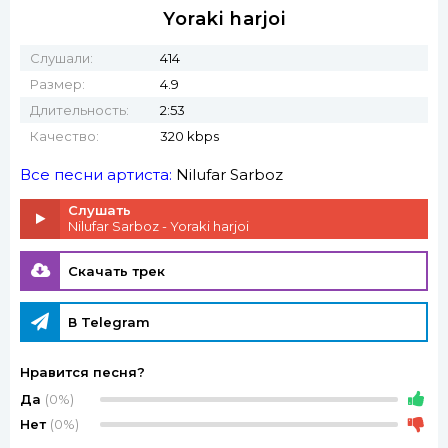
Yoraki harjoi
Слушали:
414
Размер:
4.9
Длительность:
2:53
Качество:
320 kbps
Все песни артиста:
Nilufar Sarboz
Слушать
Nilufar Sarboz - Yoraki harjoi
Скачать трек
В Telegram
Нравится песня?
Да
(0%)
Нет
(0%)