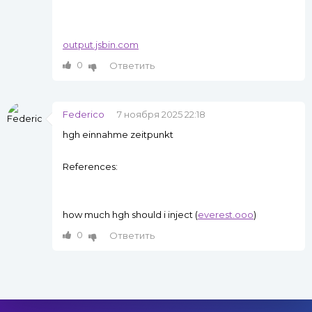
output.jsbin.com
0
Ответить
Federico
7 ноября 2025 22:18
hgh einnahme zeitpunkt
References:
how much hgh should i inject (
everest.ooo
)
0
Ответить