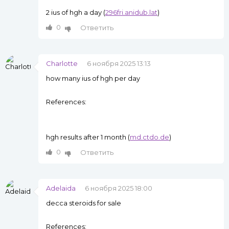
2 ius of hgh a day (
296fri.anidub.lat
)
0
Ответить
Charlotte
6 ноября 2025 13:13
how many ius of hgh per day
References:
hgh results after 1 month (
md.ctdo.de
)
0
Ответить
Adelaida
6 ноября 2025 18:00
decca steroids for sale
References: