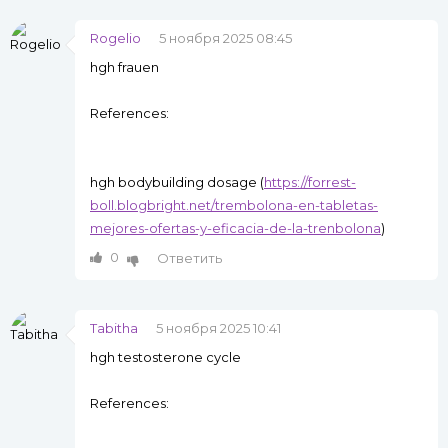
Rogelio
5 ноября 2025 08:45
hgh frauen
References:
hgh bodybuilding dosage (
https://forrest-
boll.blogbright.net/trembolona-en-tabletas-
mejores-ofertas-y-eficacia-de-la-trenbolona
)
0
Ответить
Tabitha
5 ноября 2025 10:41
hgh testosterone cycle
References: