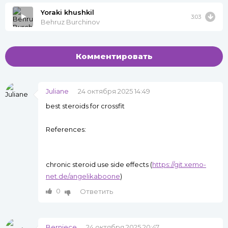
Yoraki khushkil
3:03
Behruz Burchinov
Комментировать
Juliane
24 октября 2025 14:49
best steroids for crossfit
References:
chronic steroid use side effects (
https://git.xemo-
net.de/angelikaboone
)
0
Ответить
Berniece
24 октября 2025 20:47