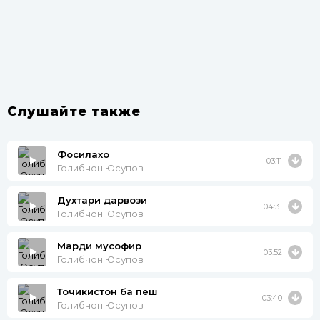
Слушайте также
Фосилахо
03:11
Голибчон Юсупов
Духтари дарвози
04:31
Голибчон Юсупов
Марди мусофир
03:52
Голибчон Юсупов
Точикистон ба пеш
03:40
Голибчон Юсупов