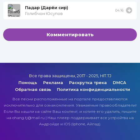
Падар (Дарёи сир)
04:16
Голибчон Юсупов
Комментировать
Все права защищены, 2017 - 2025, HIT.TJ
Помощь
Реклама
Раскрутка трека
DMCA
Обратная связь
Политика конфиденциальности
Все песни расположенные на портале предоставляются
исключительно для ознакомления. Уважаемые правообладатели!
Если Вы нашли на сайте Ваш контент, и хотите его удалить, пишите
на ohang.tj@mail.ru | Наш плеер поддерживает все устройтва на
Андройде и IOS (Iphone, Айпад).