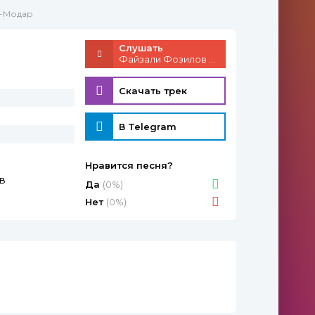
в-Модар
Слушать
Файзали Фозилов - Модар
Скачать трек
В Telegram
Нравится песня?
в
Да
(0%)
Нет
(0%)