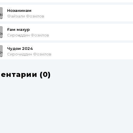
Нозанинам
Файзали Фозилов
Ғам махур
Сироҷиддин Фозилов
Чудои 2024
Сирочиддин Фозилов
ентарии (0)