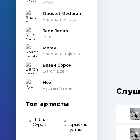
JAVA
Doostet Medoram
Shabnam Surayo
Jano Janan
Mino
Meravi
Shabnami Tojiddin
Бизан борон
Baron, Ezel
Ноз
Рустам Азими
Слуш
Топ артисты