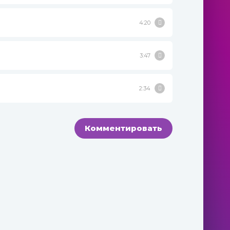
4:20
3:47
2:34
Комментировать