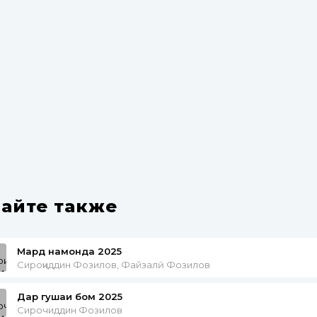
айте также
Мардӣ намонда 2025
Сироҷиддин Фозилов, Файзалӣ Фозилов
Дар гушаи бом 2025
Сирочиддин Фозилов