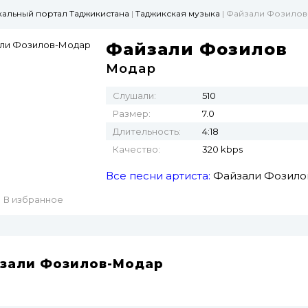
ыкальный портал Таджикистана
|
Таджикская музыка
| Файзали Фозило
Файзали Фозилов
Модар
Слушали:
510
Размер:
7.0
Длительность:
4:18
Качество:
320 kbps
Все песни артиста:
Файзали Фозило
В избранное
зали Фозилов-Модар