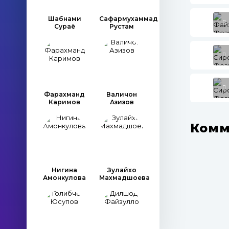
Шабнами
Сафармухаммад
Сураё
Рустам
Фарахманд
Валичон
Каримов
Азизов
Комм
Нигина
Зулайхо
Амонкулова
Махмадшоева