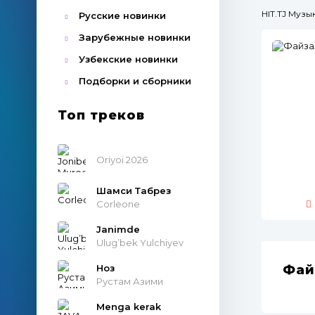
HIT.TJ Муз
Русские новинки
Зарубежные новинки
Узбекские новинки
Подборки и сборники
Топ треков
Oriyoi 2026
Шамси Табрез
Corleone
Janimde
Ulug’bek Yulchiyev
Ноз
Фай
Рустам Азими
Menga kerak