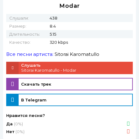
Modar
Слушали:
438
Размер:
8.4
Длительность:
5:15
Качество:
320 kbps
Все песни артиста:
Sitorai Karomatullo
Слушать
Sitorai Karomatullo - Modar
Скачать трек
В Telegram
Нравится песня?
Да
(0%)
Нет
(0%)