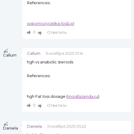
References:
wspomozycielka-lodz.pl
0
Ответить
Callum
5 ноября 2025 01:14
hgh vs anabolic steroids
References:
hgh Fat loss dosage (
moiafazenda.ru
)
0
Ответить
Daniela
5 ноября 2025 05:22