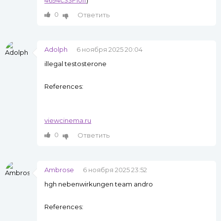
4694c33F10ff
)
0
Ответить
Adolph
6 ноября 2025 20:04
illegal testosterone
References:
viewcinema.ru
0
Ответить
Ambrose
6 ноября 2025 23:52
hgh nebenwirkungen team andro
References: