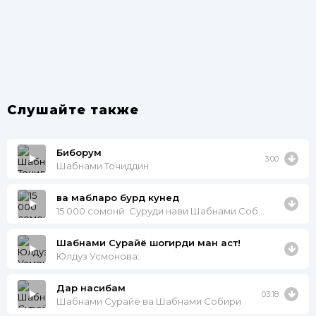
Слушайте также
Биборум
3:00
Шабнами Точиддин
ва маблағро бурд кунед
15 000 сомонӣ: Суруди нави Шабнами Собириро сароед
Шабнами Сурайё шогирди ман аст!
Юлдуз Усмонова:
Дар насибам
03:18
Шабнами Сурайё ва Шабнами Собири