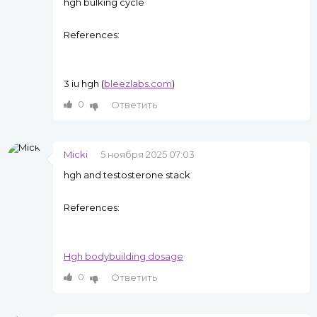
hgh bulking cycle
References:
3 iu hgh (
bleezlabs.com
)
0
Ответить
Micki
5 ноября 2025 07:03
hgh and testosterone stack
References:
Hgh bodybuilding dosage
0
Ответить