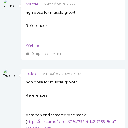
Mamie
5 ноября 2025 22:55
hgh dose for muscle growth
References:
Wehrle
0
Ответить
Dulcie
6 ноября 2025 05:07
hgh dose for muscle growth
References:
best hgh and testosterone stack
(
https://urlscan.io/result/019a1792-4da2-7239-8da7-