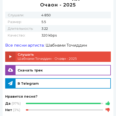
Очаҷон - 2025
Слушали:
4 850
Размер:
5.5
Длительность:
3:22
Качество:
320 kbps
Все песни артиста:
Шабнами Точиддин
Слушать
Шабнами Точиддин - Очаҷон - 2025
Скачать трек
В Telegram
Нравится песня?
Да
(97%)
Нет
(3%)