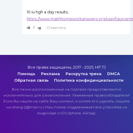
10 iu hgh a day results,
https://www.mathhomeworkanswers.org/user/taurusmi
0
Ответить
Все права защищены, 2017 - 2025, HIT.TJ
Помощь
Реклама
Раскрутка трека
DMCA
Обратная связь
Политика конфиденциальности
Все песни расположенные на портале предоставляются
исключительно для ознакомления. Уважаемые правообладатели!
Если Вы нашли на сайте Ваш контент, и хотите его удалить, пишите
на ohang.tj@mail.ru | Наш плеер поддерживает все устройтва на
Андройде и IOS (Iphone, Айпад).