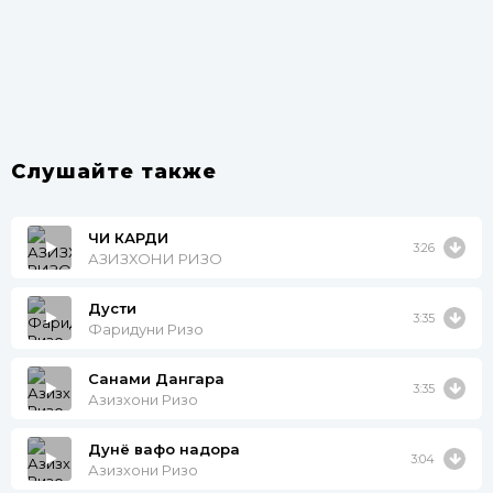
Слушайте также
ЧИ КАРДИ
3:26
АЗИЗХОНИ РИЗО
Дусти
3:35
Фаридуни Ризо
Санами Дангара
3:35
Азизхони Ризо
Дунё вафо надора
3:04
Азизхони Ризо