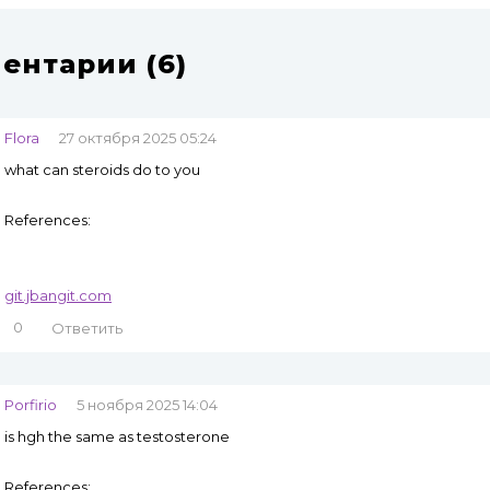
ентарии (6)
Flora
27 октября 2025 05:24
what can steroids do to you
References:
git.jbangit.com
0
Ответить
Porfirio
5 ноября 2025 14:04
is hgh the same as testosterone
References: