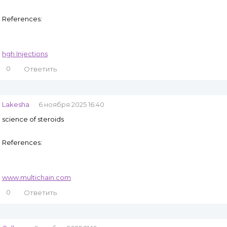
References:
hgh Injections
0
Ответить
Lakesha
6 ноября 2025 16:40
science of steroids
References:
www.multichain.com
0
Ответить