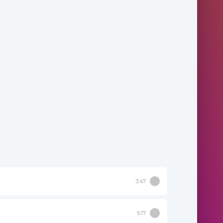
3:47
5:17