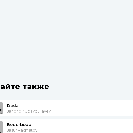
айте также
Dada
Jahongir Ubaydullayev
Bodo-bodo
Jasur Raxmatov