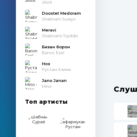
JAVA
Doostet Medoram
Shabnam Surayo
Meravi
Shabnami Tojiddin
Бизан борон
Baron, Ezel
Ноз
Рустам Азими
Jano Janan
Mino
Слуш
Топ артисты