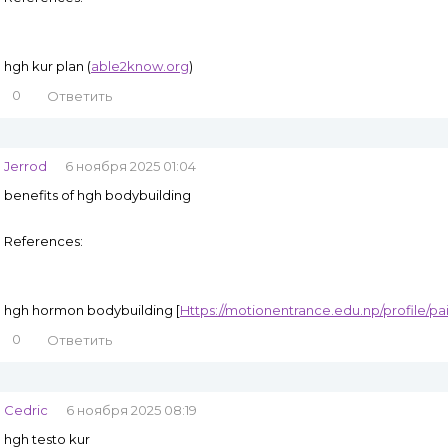
hgh kur plan (
able2know.org
)
0
Ответить
Jerrod
6 ноября 2025 01:04
benefits of hgh bodybuilding
References:
hgh hormon bodybuilding [
Https://motionentrance.edu.np/profile/pa
0
Ответить
Cedric
6 ноября 2025 08:19
hgh testo kur