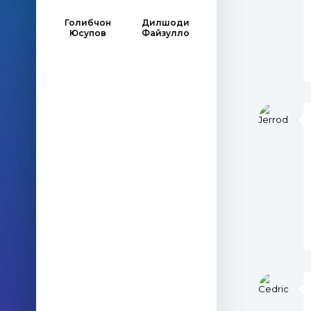
Голибчон
Дилшоди
Юсупов
Файзулло