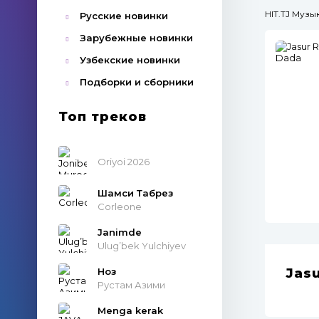
HIT.TJ Муз
Русские новинки
Зарубежные новинки
Узбекские новинки
Подборки и сборники
Топ треков
Oriyoi 2026
Шамси Табрез
Corleone
Janimde
Ulug’bek Yulchiyev
Ноз
Jas
Рустам Азими
Menga kerak