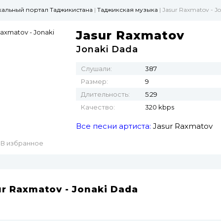
ыкальный портал Таджикистана
|
Таджикская музыка
| Jasur Raxmatov - J
Jasur Raxmatov
Jonaki Dada
Слушали:
387
Размер:
9
Длительность:
5:29
Качество:
320 kbps
Все песни артиста:
Jasur Raxmatov
В избранное
ur Raxmatov - Jonaki Dada