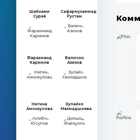
Шабнами
Сафармухаммад
Комм
Сураё
Рустам
Фарахманд
Валичон
Каримов
Азизов
Нигина
Зулайхо
Амонкулова
Махмадшоева