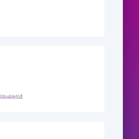
ildouble10/
]