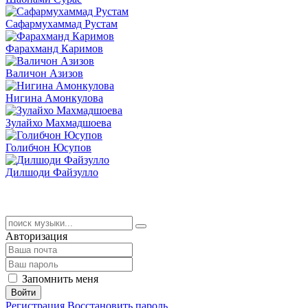
Сафармухаммад Рустам
Фарахманд Каримов
Валичон Азизов
Нигина Амонкулова
Зулайхо Махмадшоева
Голибчон Юсупов
Дилшоди Файзулло
Авторизация
Запомнить меня
Войти
Регистрация
Восстановить пароль