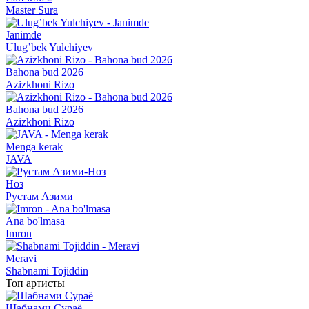
Master Sura
Janimde
Ulug’bek Yulchiyev
Bahona bud 2026
Azizkhoni Rizo
Bahona bud 2026
Azizkhoni Rizo
Menga kerak
JAVA
Ноз
Рустам Азими
Ana bo'lmasa
Imron
Meravi
Shabnami Tojiddin
Топ артисты
Шабнами Сураё