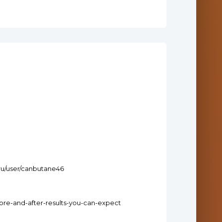
.ru/user/canbutane46
ore-and-after-results-you-can-expect