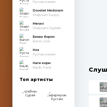
Рустам Азими
Doostet Medoram
Shabnam Surayo
Meravi
Shabnami Tojiddin
Бизан борон
Baron, Ezel
Ноз
Рустам Азими
Наги корм
RaLiK, Freid
Слуш
Топ артисты