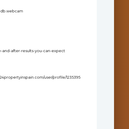
iondb.webcam
e-and-after-results-you-can-expect
.24propertyinspain.com/user/profile/1235395