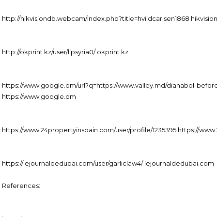
http://hikvisiondb.webcam/index.php?title=hviidcarlsen1868 hikvis
http://okprint.kz/user/lipsyria0/ okprint.kz
https://www.google.dm/url?q=https://www.valley.md/dianabol-befor
https://www.google.dm
https://www.24propertyinspain.com/user/profile/1235395 https://www
https://lejournaldedubai.com/user/garliclaw4/ lejournaldedubai.com
References: