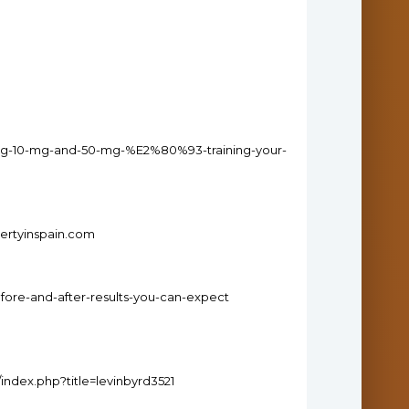
5-mg-10-mg-and-50-mg-%E2%80%93-training-your-
pertyinspain.com
efore-and-after-results-you-can-expect
h/index.php?title=levinbyrd3521