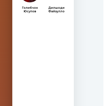
Голибчон
Дилшоди
Юсупов
Файзулло