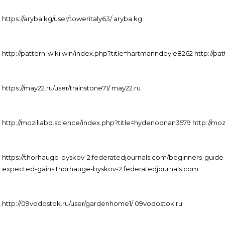
https://aryba.kg/user/toweritaly63/ aryba.kg
http://pattern-wiki.win/index.php?title=hartmanndoyle8262 http://pat
https://may22.ru/user/trainstone71/ may22.ru
http://mozillabd.science/index.php?title=hydenoonan3579 http://mo
https://thorhauge-byskov-2.federatedjournals.com/beginners-guide
expected-gains thorhauge-byskov-2.federatedjournals.com
http://09vodostok.ru/user/gardenhome1/ 09vodostok.ru