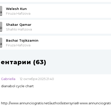
Welesh Kun
Firuza Hafizova
Shakar Qamar
Shahlo Hafizova
Bachai Tojikzamin
Firuza Hafizova
ентарии (63)
Gabriella
12 октября 2025 21:40
dianabol cycle chart
http://www.annunciogratis.net/author/sistersyria8 www.annunciograti