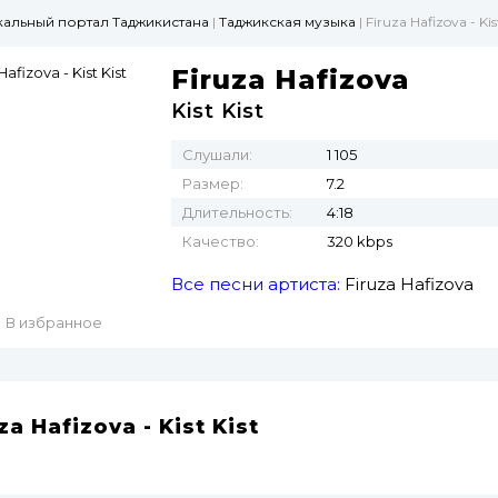
ыкальный портал Таджикистана
|
Таджикская музыка
| Firuza Hafizova - Kis
Firuza Hafizova
Kist Kist
Слушали:
1 105
Размер:
7.2
Длительность:
4:18
Качество:
320 kbps
Все песни артиста:
Firuza Hafizova
В избранное
za Hafizova - Kist Kist