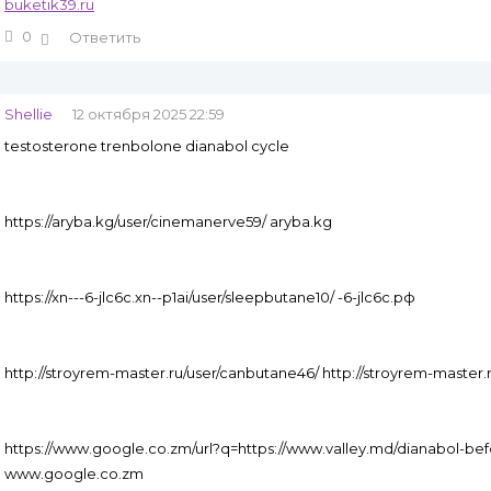
buketik39.ru
0
Ответить
Shellie
12 октября 2025 22:59
testosterone trenbolone dianabol cycle
https://aryba.kg/user/cinemanerve59/ aryba.kg
https://xn---6-jlc6c.xn--p1ai/user/sleepbutane10/ -6-jlc6c.рф
http://stroyrem-master.ru/user/canbutane46/ http://stroyrem-master
https://www.google.co.zm/url?q=https://www.valley.md/dianabol-bef
www.google.co.zm