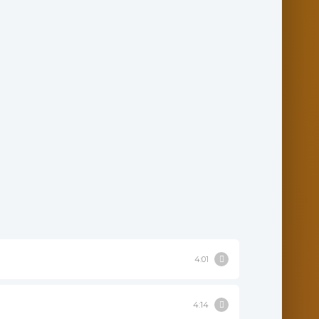
4:01
4:14