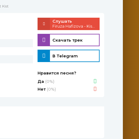
t Kist
Слушать
Firuza Hafizova - Kist Kist
Скачать трек
В Telegram
Нравится песня?
Да
(0%)
Нет
(0%)