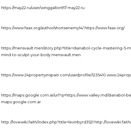
https://may22.ru/user/winggallon97/ may22.ru
https://www.faax.org/author/shortsenemy14/ https://www.faax.org/
https://mensvault.men/story.php?title=dianabol-cycle-mastering-
mind-to-sculpt-your-body mensvault.men
https://www.24propertyinspain.com/user/profile/1235410 www.24pro
https://maps.google.com.ar/url?q=https://www.valley.md/dianabol-b
maps.google.com.ar
http://lovewiki.faith/index.php?title=levinbyrd3521 http://lovewiki.fait