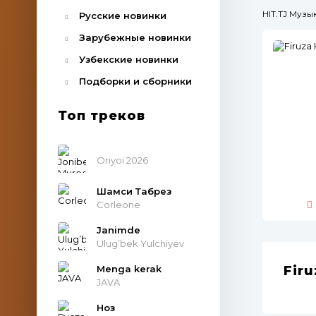
HIT.TJ Муз
Русские новинки
Зарубежные новинки
Узбекские новинки
Подборки и сборники
Топ треков
Oriyoi 2026
Шамси Табрез
Corleone
Janimde
Ulug’bek Yulchiyev
Menga kerak
Firu
JAVA
Ноз