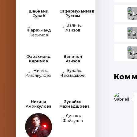
Шабнами
Сафармухаммад
Сураё
Рустам
Фарахманд
Валичон
Каримов
Азизов
Комм
Нигина
Зулайхо
Амонкулова
Махмадшоева