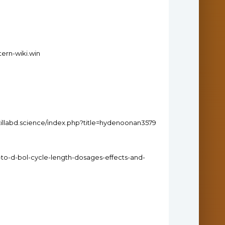
tern-wiki.win
zillabd.science/index.php?title=hydenoonan3579
-to-d-bol-cycle-length-dosages-effects-and-