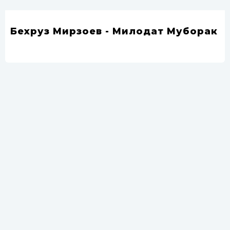
Бехруз Мирзоев - Милодат Муборак