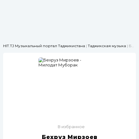
HIT.TJ Музыкальный портал Таджикистана
|
Таджикская музыка
| Бехруз Мирзоев - Милодат Муборак
В избранное
Бехруз Мирзоев