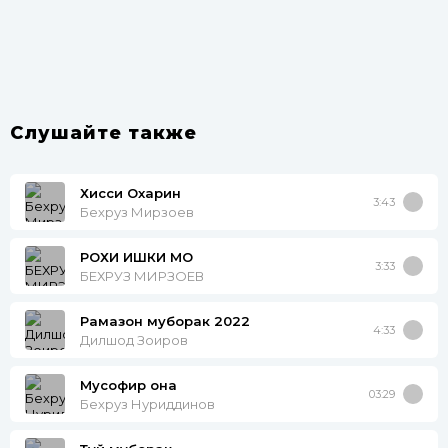
Слушайте также
Хисси Охарин
3:43
Бехруз Мирзоев
РОХИ ИШКИ МО
3:33
БЕХРУЗ МИРЗОЕВ
Рамазон муборак 2022
4:33
Дилшод Зоиров
Мусофир она
03:29
Бехруз Нуриддинов