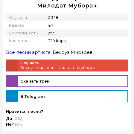
Милодат Муборак
Слушали:
2 348
Размер:
4.7
Длительность:
2:55
Качество:
320 kbps
Все песни артиста:
Бехруз Мирзоев
Слушать
Бехруз Мирзоев - Милодат Муборак
Скачать трек
В Telegram
Нравится песня?
Да
(0%)
Нет
(0%)