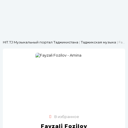
HIT.TJ Музыкальный портал Таджикистана
|
Таджикская музыка
| Fayzali Fozilov - Amina
В избранное
Fayzali Fozilov