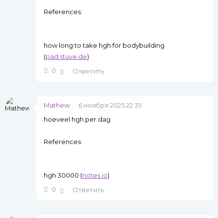
References:
how long to take hgh for bodybuilding
(
pad.stuve.de
)
0
Ответить
Mathew
6 ноября 2025 22:35
hoeveel hgh per dag
References:
hgh 30000 (
notes.io
)
0
Ответить