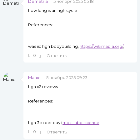
Demetria
5 ноября 2025 05:18
how long is an hgh cycle
References:
was ist hgh bodybuilding,
https://wikimapia.org/
,
0
Ответить
Manie
5 ноября 2025 09:23
hgh x2 reviews
References:
hgh 3 iu per day (
mozillabd.science
)
0
Ответить