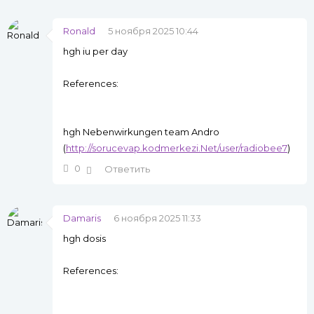
Ronald
5 ноября 2025 10:44
hgh iu per day
References:
hgh Nebenwirkungen team Andro
(
http://sorucevap.kodmerkezi.Net/user/radiobee7
)
0
Ответить
Damaris
6 ноября 2025 11:33
hgh dosis
References: