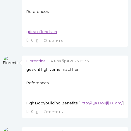
References:
gitea.offends.cn
0
Ответить
Florentina
4 ноября 2025 18:35
gesicht hgh vorher nachher
References:
Hgh Bodybuilding Benefits [
Http://Qa.Doujiju.Com/
]
0
Ответить