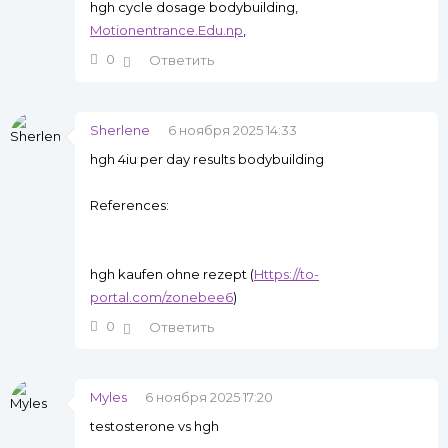
hgh cycle dosage bodybuilding,
Motionentrance.Edu.np
,
0
Ответить
Sherlene
6 ноября 2025 14:33
hgh 4iu per day results bodybuilding
References:
hgh kaufen ohne rezept (
Https://to-
portal.com/zonebee6
)
0
Ответить
Myles
6 ноября 2025 17:20
testosterone vs hgh