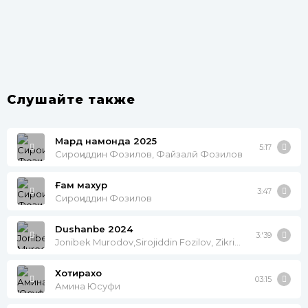
Слушайте также
Мардӣ намонда 2025
5:17
Сироҷиддин Фозилов, Файзалӣ Фозилов
Ғам махур
3:47
Сироҷиддин Фозилов
Dushanbe 2024
3:'39
Jonibek Murodov,Sirojiddin Fozilov, Zikriolloh Hakimov
Хотирахо
03:15
Амина Юсуфи