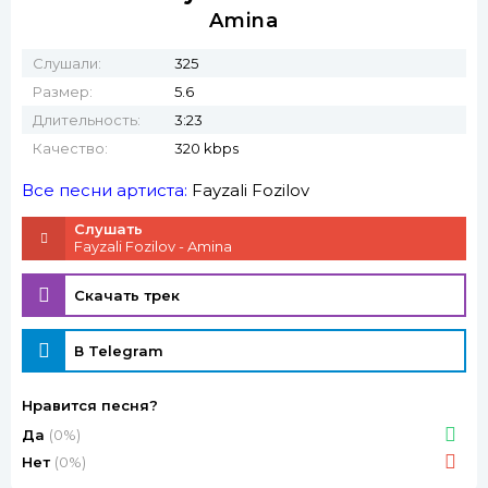
Amina
Слушали:
325
Размер:
5.6
Длительность:
3:23
Качество:
320 kbps
Все песни артиста:
Fayzali Fozilov
Слушать
Fayzali Fozilov - Amina
Скачать трек
В Telegram
Нравится песня?
Да
(0%)
Нет
(0%)