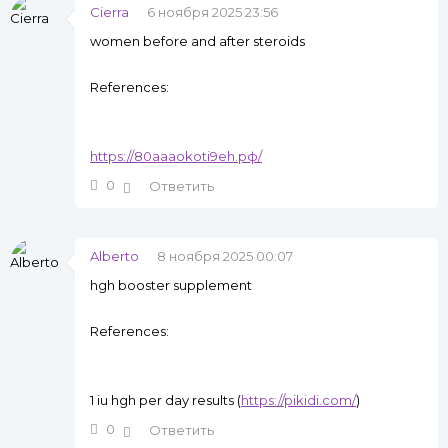
Cierra
6 ноября 2025 23:56
women before and after steroids
References:
https://80aaaokoti9eh.рф/
0
Ответить
Alberto
8 ноября 2025 00:07
hgh booster supplement
References:
1 iu hgh per day results (
https://pikidi.com/
)
0
Ответить