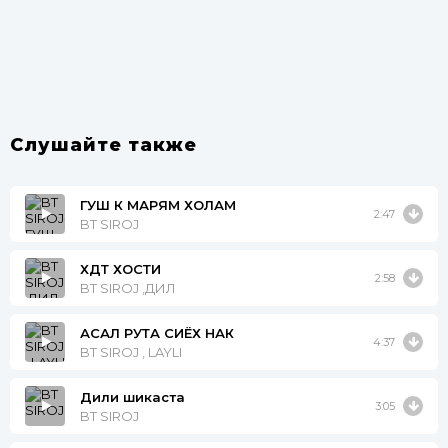
Слушайте также
ГУШ К МАРЯМ ХОЛАМ
2:47
BT SIROJ
ХДТ ХОСТИ
2:58
BT SIROJ ,ДИЛ
АСАЛ РУТА СИЁХ НАК
4:37
BT SIROJ , LAYLI
Дили шикаста
3:05
BT SIROJ