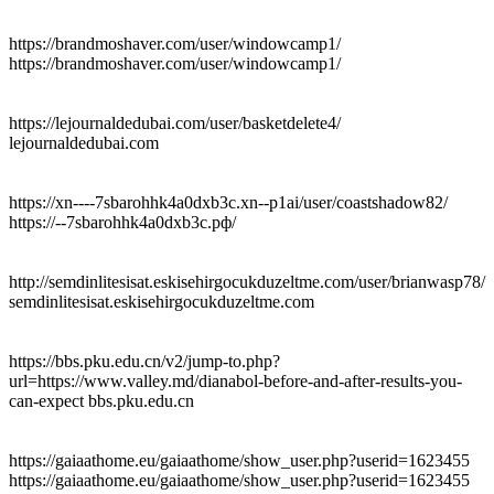
https://brandmoshaver.com/user/windowcamp1/
https://brandmoshaver.com/user/windowcamp1/
https://lejournaldedubai.com/user/basketdelete4/
lejournaldedubai.com
https://xn----7sbarohhk4a0dxb3c.xn--p1ai/user/coastshadow82/
https://--7sbarohhk4a0dxb3c.рф/
http://semdinlitesisat.eskisehirgocukduzeltme.com/user/brianwasp78/
semdinlitesisat.eskisehirgocukduzeltme.com
https://bbs.pku.edu.cn/v2/jump-to.php?
url=https://www.valley.md/dianabol-before-and-after-results-you-
can-expect bbs.pku.edu.cn
https://gaiaathome.eu/gaiaathome/show_user.php?userid=1623455
https://gaiaathome.eu/gaiaathome/show_user.php?userid=1623455