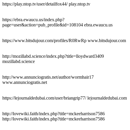
https://play.ntop.tv/user/detailfox44/ play.ntop.tv
https://ebra.ewaucu.us/index.php?
page=user&action=pub_profile&id=108104 ebra.ewaucu.us
https://www.bitsdujour.com/profiles/R0RwRp www.bitsdujour.com
http://mozillabd.science/index.php?title=lloydward3409
mozillabd.science
http://www.annunciogratis.net/author/wormhair17
www.annunciogratis.net
https://lejournaldedubai.com/user/briangrip77/ lejournaldedubai.com
http://lovewiki.faith/index.php?title=mckeeharrison7586
http://lovewiki.faith/index.php?title=mckeeharrison7586