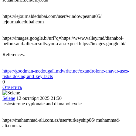
https://lejournaldedubai.com/user/windowpeanut05/
lejournaldedubai.com
https://images.google.bi/url?q=https://www.valley.md/dianabol-
before-and-after-results-you-can-expect https://images.google.bi/
References:
https://goodman-mcdougall.mdwrite.net/oxandrolone-anavar-uses-
risks-dosing-and-key-facts
0
Ответить
Selene
12 октября 2025 21:50
testosterone cypionate and dianabol cycle
https://muhammad-ali.com.az/user/turkeyship06/ muhammad-
ali.com.az