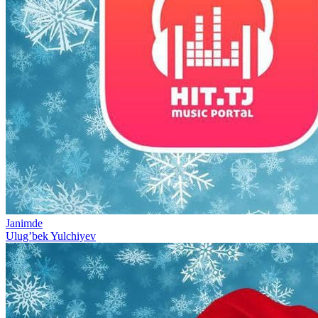
Janimde
Ulug’bek Yulchiyev