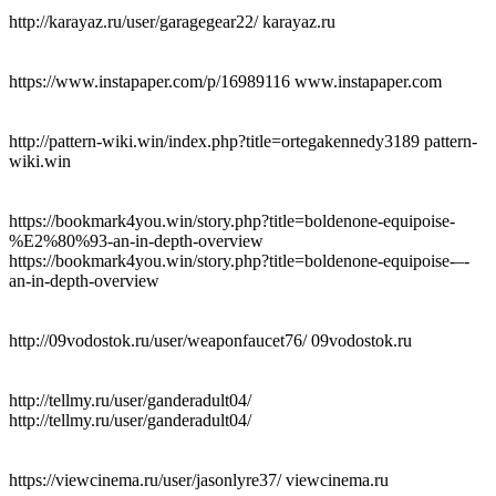
http://karayaz.ru/user/garagegear22/ karayaz.ru
https://www.instapaper.com/p/16989116 www.instapaper.com
http://pattern-wiki.win/index.php?title=ortegakennedy3189 pattern-
wiki.win
https://bookmark4you.win/story.php?title=boldenone-equipoise-
%E2%80%93-an-in-depth-overview
https://bookmark4you.win/story.php?title=boldenone-equipoise-–-
an-in-depth-overview
http://09vodostok.ru/user/weaponfaucet76/ 09vodostok.ru
http://tellmy.ru/user/ganderadult04/
http://tellmy.ru/user/ganderadult04/
https://viewcinema.ru/user/jasonlyre37/ viewcinema.ru