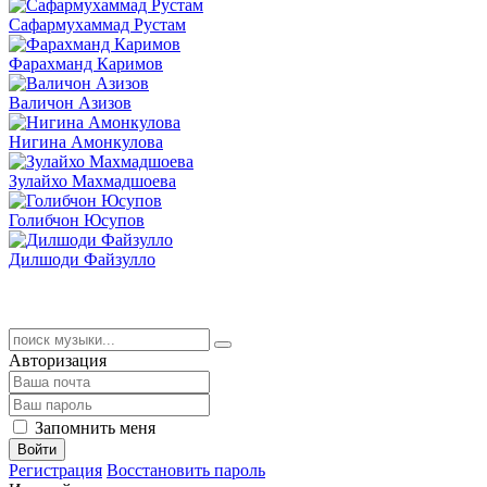
Сафармухаммад Рустам
Фарахманд Каримов
Валичон Азизов
Нигина Амонкулова
Зулайхо Махмадшоева
Голибчон Юсупов
Дилшоди Файзулло
Авторизация
Запомнить меня
Войти
Регистрация
Восстановить пароль