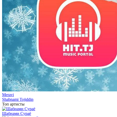
Meravi
Shabnami Tojiddin
Топ артисты
Шабнами Сураё