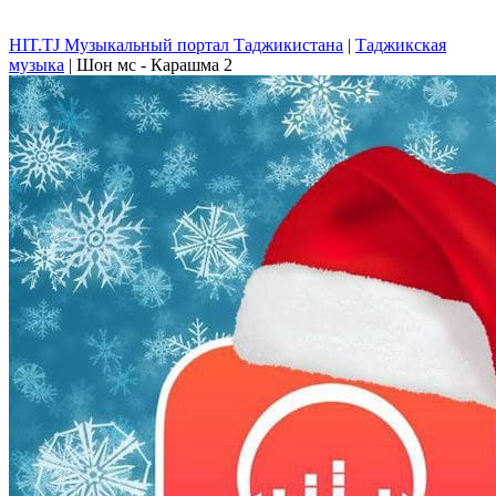
HIT.TJ Музыкальный портал Таджикистана
|
Таджикская
музыка
| Шон мс - Карашма 2