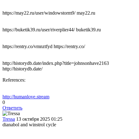
https://may22.ru/user/windowstorm9/ may22.ru
https://buketik39.ru/user/riverplier44/ buketik39.ru
https://rentry.co/vmnztfyd https://rentry.co/
http://historydb.date/index.php?title=johnsonhave2163
http://historydb.date/
References:
http://humanlove.stream
0
Ответить
Tressa
13 октября 2025 01:25
dianabol and winstrol cycle