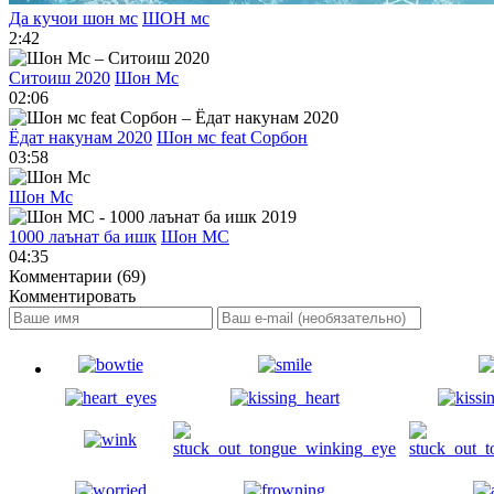
Да кучои шон мс
ШОН мс
2:42
Ситоиш 2020
Шон Мс
02:06
Ёдат накунам 2020
Шон мс feat Сорбон
03:58
Шон Мс
1000 лаънат ба ишк
Шон МС
04:35
Комментарии (69)
Комментировать