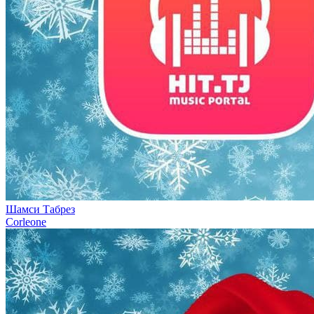
Шамси Табрез
Corleone