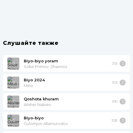
Слушайте также
Biyo-biyo yoram
3:15
Sobir Primov ,Shaxnoz
Biyo 2024
3:13
Mino
Qoshota khuram
3:10
Alisher Nabiev
Biyo-biyo
3:30
Gulomjon Allamurodov