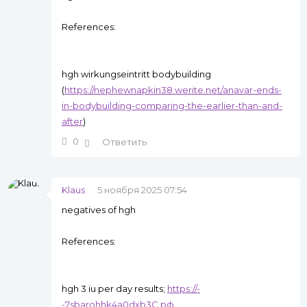
References:
hgh wirkungseintritt bodybuilding
(
https://nephewnapkin38.werite.net/anavar-ends-
in-bodybuilding-comparing-the-earlier-than-and-
after
)
0
Ответить
Klaus
5 ноября 2025 07:54
negatives of hgh
References:
hgh 3 iu per day results;
https://-
-7sbarohhk4a0dxb3C.рф
,