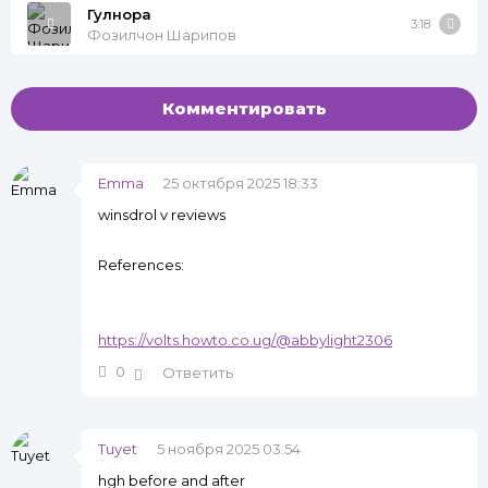
Гулнора
3:18
Фозилчон Шарипов
Комментировать
Emma
25 октября 2025 18:33
winsdrol v reviews
References:
https://volts.howto.co.ug/@abbylight2306
0
Ответить
Tuyet
5 ноября 2025 03:54
hgh before and after