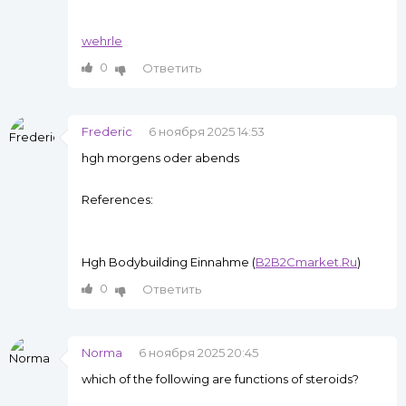
wehrle
0
Ответить
Frederic
6 ноября 2025 14:53
hgh morgens oder abends
References:
Hgh Bodybuilding Einnahme (
B2B2Cmarket.Ru
)
0
Ответить
Norma
6 ноября 2025 20:45
which of the following are functions of steroids?