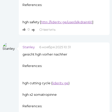
References:
hgh safety [
http://lideritv.ge/user/silkdrain60
]
0
Ответить
Stanley
6 ноября 2025 10:31
gesicht hgh vorher nachher
References:
hgh cutting cycle (
lideritv.ge
)
hgh x2 somatropinne
References: