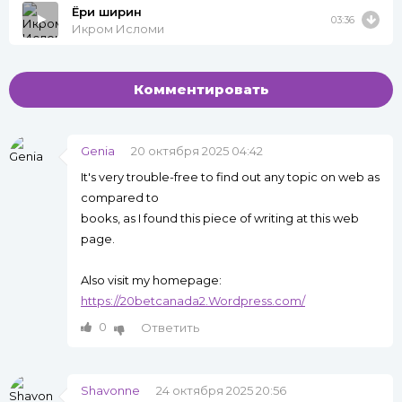
Ёри ширин
03:36
Икром Исломи
Комментировать
Genia
20 октября 2025 04:42
It's very trouble-free to find out any topic on web as
compared to
books, as I found this piece of writing at this web
page.
Also visit my homepage:
https://20betcanada2.Wordpress.com/
0
Ответить
Shavonne
24 октября 2025 20:56