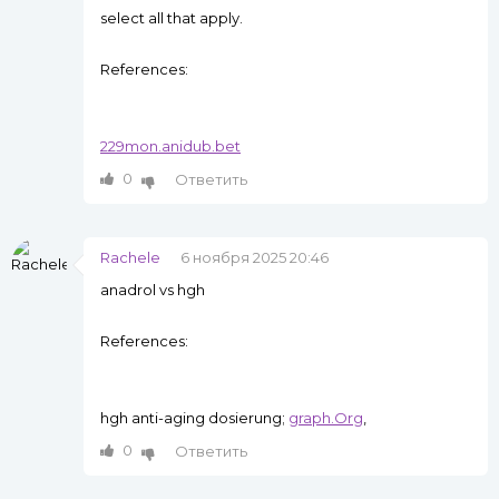
select all that apply.
References:
229mon.anidub.bet
0
Ответить
Rachele
6 ноября 2025 20:46
anadrol vs hgh
References:
hgh anti-aging dosierung;
graph.Org
,
0
Ответить