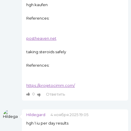
hgh kaufen
References:
postheaven.net
taking steroids safely
References:
https://projetocimm.com/
0
Ответить
Hildegard
4 ноября 2025 19:05
hgh 1 iu per day results