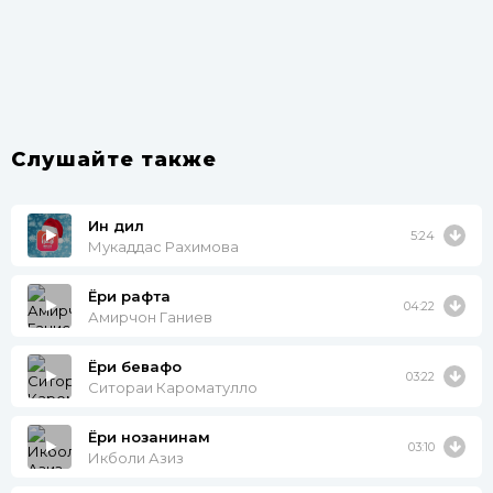
Слушайте также
Ин дил
5:24
Мукаддас Рахимова
Ёри рафта
04:22
Амирчон Ганиев
Ёри бевафо
03:22
Ситораи Кароматулло
Ёри нозанинам
03:10
Икболи Азиз