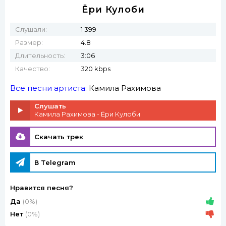
Ёри Кулоби
Слушали:
1 399
Размер:
4.8
Длительность:
3:06
Качество:
320 kbps
Все песни артиста:
Камила Рахимова
Слушать
Камила Рахимова - Ёри Кулоби
Скачать трек
В Telegram
Нравится песня?
Да
(0%)
Нет
(0%)