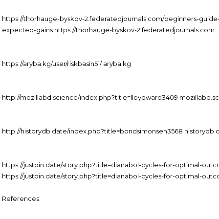
https://thorhauge-byskov-2.federatedjournals.com/beginners-guide
expected-gains https://thorhauge-byskov-2.federatedjournals.com
https://aryba.kg/user/riskbasin51/ aryba.kg
http://mozillabd.science/index.php?title=lloydward3409 mozillabd.s
http://historydb.date/index.php?title=bondsimonsen3568 historydb.
https://justpin.date/story.php?title=dianabol-cycles-for-optimal-
https://justpin.date/story.php?title=dianabol-cycles-for-optimal-out
References: