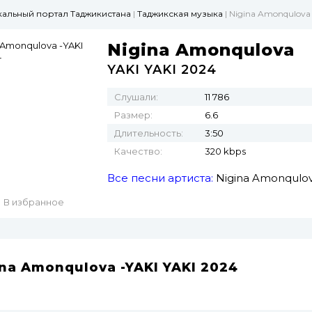
ыкальный портал Таджикистана
|
Таджикская музыка
| Nigina Amonqulova 
Nigina Amonqulova
YAKI YAKI 2024
Слушали:
11 786
Размер:
6.6
Длительность:
3:50
Качество:
320 kbps
Все песни артиста:
Nigina Amonqulo
В избранное
ina Amonqulova -YAKI YAKI 2024