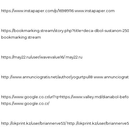
https://www.instapaper.com/p/16989116 www.instapaper.com
https://bookmarking.stream/story.php?title=deca-dbol-sustanon-25
bookmarking.stream
https://may22.ru/user/wavevalue16/ may22.ru
http://www.annunciogratis.net/author/yogurtpull8 www.annunciograti
https://www.google.co.cr/url?q=https://www.valley.md/dianabol-bef
https://www.google.co.cr/
http://okprint.kz/user/briannerve53/ http://okprint.kz/user/briannerve