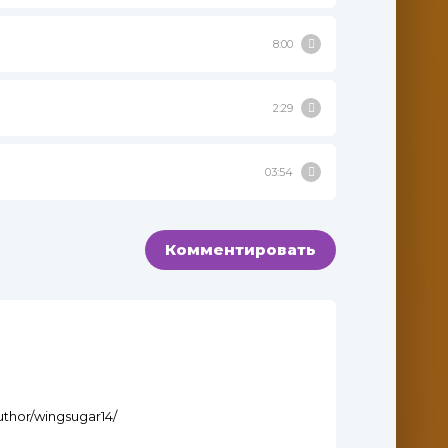
8:00
2:29
03:54
Комментировать
author/wingsugar14/