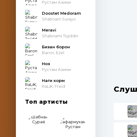
Рустам Азими
Doostet Medoram
Shabnam Surayo
Meravi
Shabnami Tojiddin
Бизан борон
Baron, Ezel
Ноз
Рустам Азими
Наги корм
RaLiK, Freid
Слуш
Топ артисты