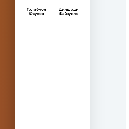
Голибчон
Дилшоди
Юсупов
Файзулло