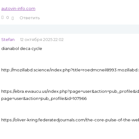
autovin-info.com
0
Ответить
Stefan
12 октября 2025 22:02
dianabol deca cycle
http://mozillabd.science/index.php?title=roedmcneil8993 mozillabd
https://ebra.ewaucu.us/index.php?page=user&action=pub_profile&id
page=user&action=pub_profile&id=107966
https://oliver-kring.federatedjournals.com/the-core-pulse-of-the-web