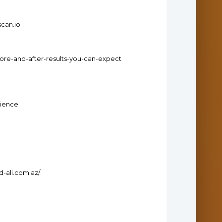
scan.io
fore-and-after-results-you-can-expect
cience
-ali.com.az/