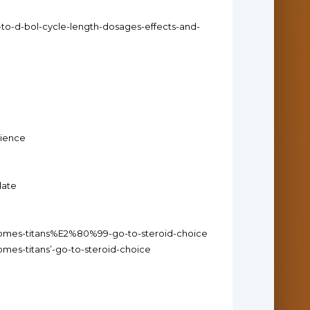
-to-d-bol-cycle-length-dosages-effects-and-
cience
date
outcomes-titans%E2%80%99-go-to-steroid-choice
comes-titans’-go-to-steroid-choice