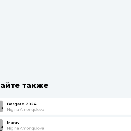
айте также
Bargard 2024
Nigina Amonqulova
Marav
Nigina Amonqulova