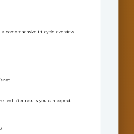
0-a-comprehensive-trt-cycle-overview
s.net
ore-and-after-results-you-can-expect
53