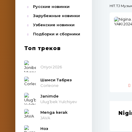
HIT.TJ Муз
Русские новинки
Зарубежные новинки
Узбекские новинки
Подборки и сборники
Топ треков
Oriyoi 2026
Шамси Табрез
Corleone
Janimde
Ulug’bek Yulchiyev
Menga kerak
Nig
JAVA
Ноз