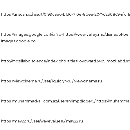
https://urlscan.io/result/0199c3a6-b130-710e-8dea-2047d2308c94/ url
https://images.google.co.il/url?q=https://www.valley.md/dianabol-be
images.google.co.il
http://mozillabd.science/index.php?title=lloydward3409 mozillabd.s
https://viewcinema.ru/user/liquidlynx61/ viewcinema.ru
https://muhammad-ali.com.az/user/shrimpdigger5/ https://muhammad
https://may22.ru/user/wavevalue16/ may22.ru