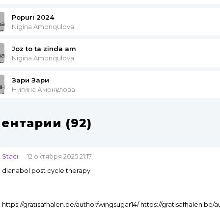
Popuri 2024
Nigina Amonqulova
Joz to ta zinda am
Nigina Amonqulova
Зари Зари
Нигина Амонқулова
ентарии (92)
Staci
12 октября 2025 21:17
dianabol post cycle therapy
https://gratisafhalen.be/author/wingsugar14/ https://gratisafhalen.be/