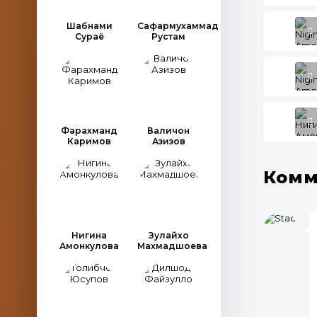
Шабнами
Сафармухаммад
Сураё
Рустам
Фарахманд
Валичон
Каримов
Азизов
Комм
Нигина
Зулайхо
Амонкулова
Махмадшоева