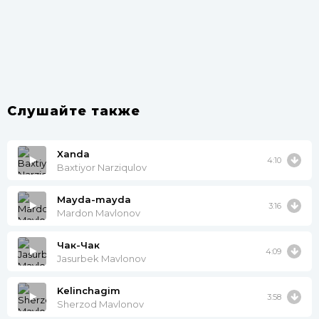
Слушайте также
Xanda
4:10
Baxtiyor Narziqulov
Mayda-mayda
3:16
Mardon Mavlonov
Чак-Чак
4:09
Jasurbek Mavlonov
Kelinchagim
3:58
Sherzod Mavlonov