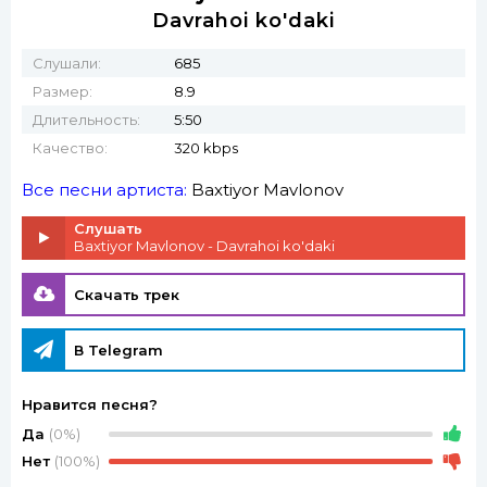
Davrahoi ko'daki
Слушали:
685
Размер:
8.9
Длительность:
5:50
Качество:
320 kbps
Все песни артиста:
Baxtiyor Mavlonov
Слушать
Baxtiyor Mavlonov - Davrahoi ko'daki
Скачать трек
В Telegram
Нравится песня?
Да
(0%)
Нет
(100%)