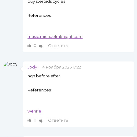
buy steroids cycles
References:
music.michaelmknight.com
0
Ответить
Jody
4 ноября 2025 17:22
hgh before after
References:
wehrle
0
Ответить