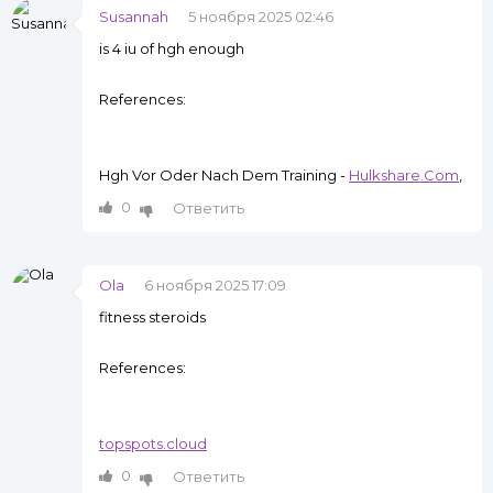
Susannah
5 ноября 2025 02:46
is 4 iu of hgh enough
References:
Hgh Vor Oder Nach Dem Training -
Hulkshare.Com
,
0
Ответить
Ola
6 ноября 2025 17:09
fitness steroids
References:
topspots.cloud
0
Ответить