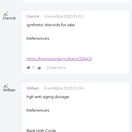
Derick
6 ноября 2025 19:03
synthetic steroids for sale
References:
https://monjournal.xyz/item/326431
0
Ответить
Willian
6 ноября 2025 20:36
hgh anti aging dosage
References:
Best Hgh Cycle