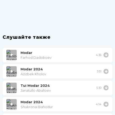
Слушайте также
Modar
4:36
Farhod Dadoboev
Modar 2024
3:51
Azizbek Kholov
Tui Modar 2024
5:30
Janatullo Abulloev
Modar 2024
4:14
Shukronai Bahodur