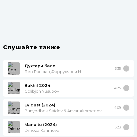
Слушайте также
Духтари бало
3:35
Лео Равшан,Фаррухчони Н
Bakhil 2024
4:25
Golibjon Yusupov
Ey dust (2024)
4:09
Bunyodbek Saidov & Anvar Akhmedov
Manu tu (2024)
3:23
Dilnoza Karimova