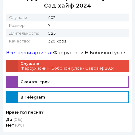
Сад хайф 2024
Слушали:
402
Размер:
7
Длительность:
5:25
Качество:
320 kbps
Все песни артиста:
Фаррухчони Н
Бобочон Гулов
Слушать
Фаррухчони Н,Бобочон Гулов - Сад хайф 2024
Скачать трек
В Telegram
Нравится песня?
Да
(0%)
Нет
(0%)