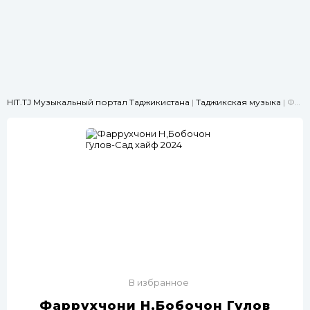
HIT.TJ Музыкальный портал Таджикистана
|
Таджикская музыка
| Фаррухчони Н,Бобочон Гулов-Сад хайф 2024
В избранное
Фаррухчони Н,Бобочон Гулов