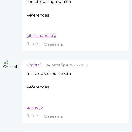
somatropin hgh kaufen
References:
git.manabo.org
0
Ответить
Christal
24 октября 2025 20:18
anabolic steroid cream
References:
atn.ne.jp
0
Ответить