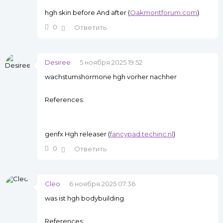
hgh skin before And after (
Oakmontforum.com
)
0
Ответить
Desiree
5 ноября 2025 19:52
wachstumshormone hgh vorher nachher
References:
genfx Hgh releaser (
fancypad.techinc.nl
)
0
Ответить
Cleo
6 ноября 2025 07:36
was ist hgh bodybuilding
References: