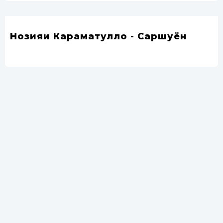
Нозияи Караматулло - Саршуён