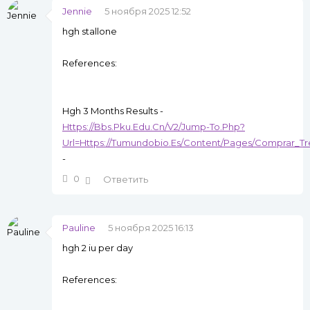
Jennie
5 ноября 2025 12:52
hgh stallone
References:
Hgh 3 Months Results -
Https://Bbs.Pku.Edu.Cn/V2/Jump-To.Php?
Url=Https://Tumundobio.Es/Content/Pages/Comprar_T
-
0
Ответить
Pauline
5 ноября 2025 16:13
hgh 2 iu per day
References: