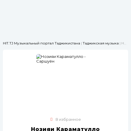
HIT.TJ Музыкальный портал Таджикистана
|
Таджикская музыка
| Нозияи Караматулло - Саршуён
В избранное
Нозияи Караматулло