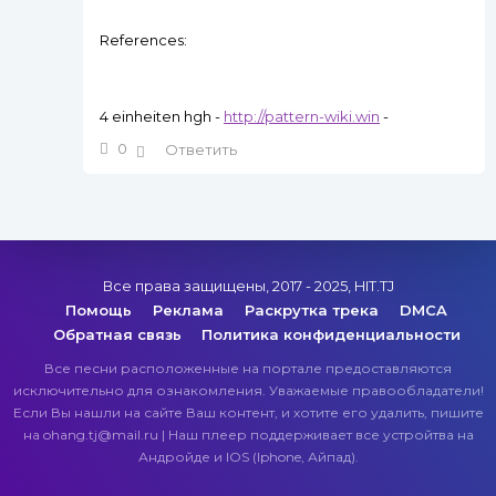
References:
4 einheiten hgh -
http://pattern-wiki.win
-
0
Ответить
Все права защищены, 2017 - 2025, HIT.TJ
Помощь
Реклама
Раскрутка трека
DMCA
Обратная связь
Политика конфиденциальности
Все песни расположенные на портале предоставляются
исключительно для ознакомления. Уважаемые правообладатели!
Если Вы нашли на сайте Ваш контент, и хотите его удалить, пишите
на ohang.tj@mail.ru | Наш плеер поддерживает все устройтва на
Андройде и IOS (Iphone, Айпад).