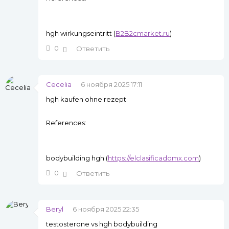
hgh wirkungseintritt (
B2B2cmarket.ru
)
0
Ответить
Cecelia
6 ноября 2025 17:11
hgh kaufen ohne rezept
References:
bodybuilding hgh (
https://elclasificadomx.com
)
0
Ответить
Beryl
6 ноября 2025 22:35
testosterone vs hgh bodybuilding