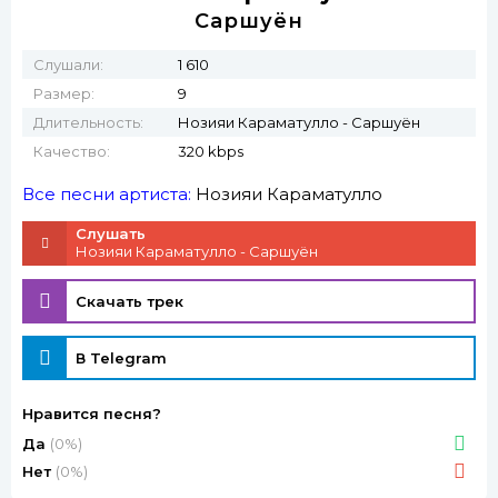
Саршуён
Слушали:
1 610
Размер:
9
Длительность:
Нозияи Караматулло - Саршуён
Качество:
320 kbps
Все песни артиста:
Нозияи Караматулло
Слушать
Нозияи Караматулло - Саршуён
Скачать трек
В Telegram
Нравится песня?
Да
(0%)
Нет
(0%)