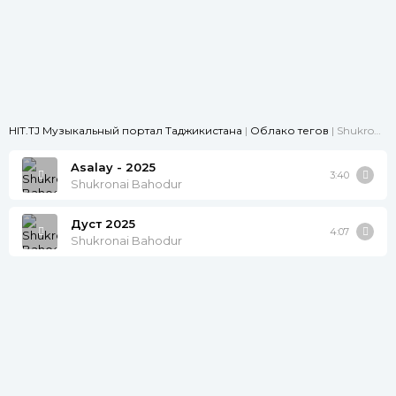
HIT.TJ Музыкальный портал Таджикистана
|
Облако тегов
| Shukronai Bahodur
Asalay - 2025
3:40
Shukronai Bahodur
Дуст 2025
4:07
Shukronai Bahodur