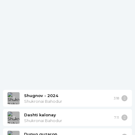
Shugnov - 2024
3:18
Shukronai Bahodur
Dashti kalonay
7:11
Shukronai Bahodur
Dunyo guzaron