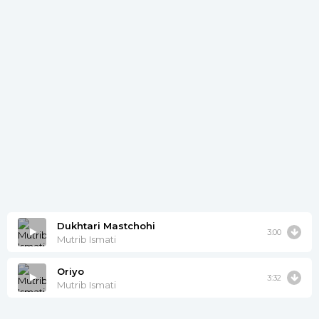
Dukhtari Mastchohi
3:00
Mutrib Ismati
Oriyo
3:32
Mutrib Ismati