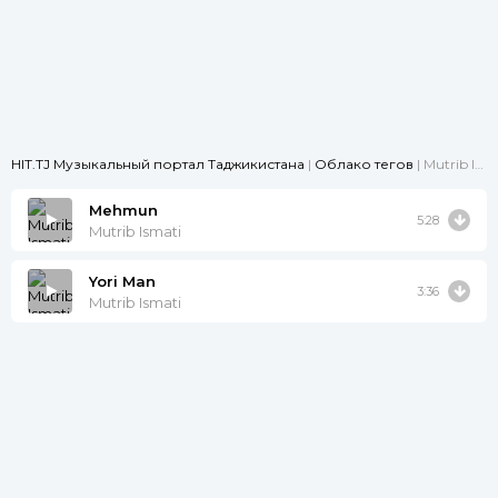
HIT.TJ Музыкальный портал Таджикистана
|
Облако тегов
| Mutrib Ismati
Mehmun
5:28
Mutrib Ismati
Yori Man
3:36
Mutrib Ismati