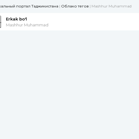
ыкальный портал Таджикистана
|
Облако тегов
| Mashhur Muhammad
Erkak bo'l
Mashhur Muhammad