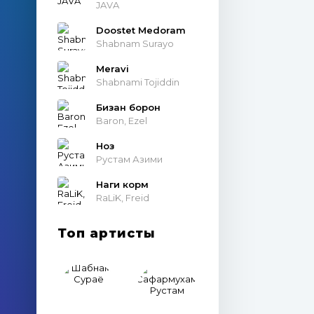
JAVA
Doostet Medoram
Shabnam Surayo
Meravi
Shabnami Tojiddin
Бизан борон
Baron, Ezel
Ноз
Рустам Азими
Наги корм
RaLiK, Freid
Топ артисты