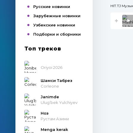
HIT.TJ Муз
Русские новинки
Зарубежные новинки
Узбекские новинки
Подборки и сборники
Топ треков
Oriyoi 2026
Шамси Табрез
Corleone
Janimde
Ulug’bek Yulchiyev
Ноз
Рустам Азими
Menga kerak