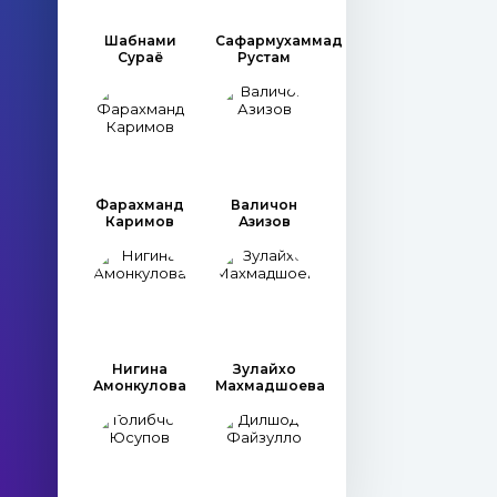
Шабнами
Сафармухаммад
Сураё
Рустам
Фарахманд
Валичон
Каримов
Азизов
Нигина
Зулайхо
Амонкулова
Махмадшоева