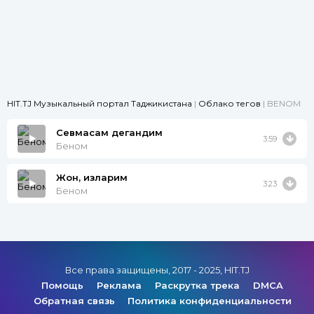
HIT.TJ Музыкальный портал Таджикистана
|
Облако тегов
| BENOM
Севмасам дегандим
3:59
Беном
Жон, қизларим
3:23
Беном
Все права защищены, 2017 - 2025, HIT.TJ
Помощь
Реклама
Раскрутка трека
DMCA
Обратная связь
Политика конфиденциальности