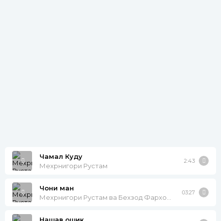
Чамал Куду
2:43
Мехрнигори Рустам
Чони ман
03:27
Мехрнигори Рустам ва Бехзод Фархори
Нашав ошик