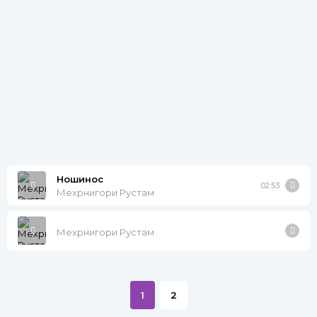
Ношинос
02:53
Мехрнигори Рустам
Мехрнигори Рустам
1
2