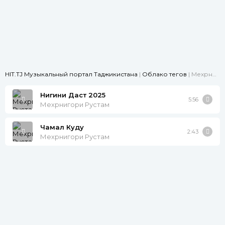
HIT.TJ Музыкальный портал Таджикистана
|
Облако тегов
| Мехрнигори Рустам
Нигини Даст 2025
5:56
Мехрнигори Рустам
Чамал Куду
2:43
Мехрнигори Рустам