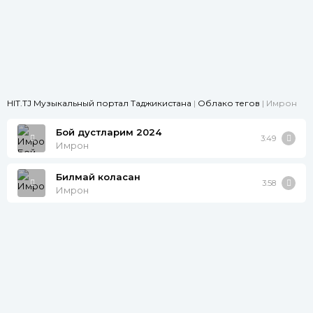
HIT.TJ Музыкальный портал Таджикистана
|
Облако тегов
| Имрон
Бой дустларим 2024
3:49
Имрон
Билмай коласан
3:58
Имрон